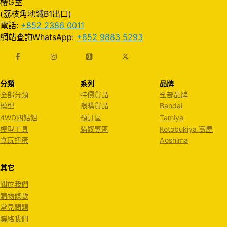
樓G室
(荔枝角地鐵B1出口)
電話:
+852 2386 0011
網站查詢WhatsApp:
+852 9883 5293
分類
系列
品牌
全部分類
特價貨品
全部品牌
模型
限購貨品
Bandai
4WD四姑姐
預訂區
Tamiya
模型工具
貓奴專區
Kotobukiya 壽屋
食玩扭蛋
Aoshima
其它
關於我們
購物條款
常見問題
聯絡我們