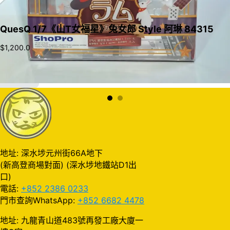
QuesQ 1/7《山T女福星》兔女郎 Style 阿琳 84315
$
1,200.0
加入購物車
地址: 深水埗元州街66A地下
(新高登商場對面) (深水埗地鐵站D1出
口)
電話:
+852 2386 0233
門市查詢WhatsApp:
+852 6682 4478
地址: 九龍青山道483號再發工廠大廈一