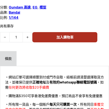
分類:
Gundam 高達
,
EG
,
模型
品牌:
Bandai
比例:
1/144
尚有庫存
BANDAI 1/144 EG GAT-X105 STRIKE 突擊高達 621689 數量
加入購物車
條款
。網站訂單可選擇順豐到付或門市自取，結帳前請清楚選擇取貨方
法，並確保已提供
正確地址
及
有效的whatsapp聯絡電話號碼
，如
需
任何更改將收取$20手續費
。購物滿$350可享香港免運費優惠，預訂商品不會享有免運優惠
。所有限一貨品，每一個賬戶
每天只可購買一次
，所有同日
重覆交