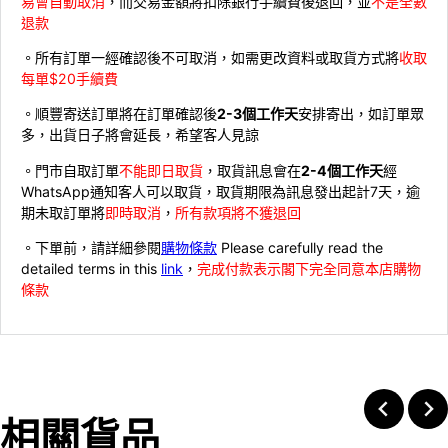
易會自動取消
，而交易金額將扣除銀行手續費後退回，並
不是全數
退款
。所有訂單一經確認後不可取消，如需更改資料或取貨方式將
收取
每單$20手續費
。順豐寄送訂單將在訂單確認後
2-3個工作天
安排寄出，如訂單眾
多，出貨日子將會延長，希望客人見諒
。門市自取訂單
不能即日取貨
，取貨訊息會在
2-4個工作天
經
WhatsApp通知客人可以取貨，取貨期限為訊息發出起計7天，逾
期未取訂單將
即時取消
，
所有款項將不獲退回
。下單前，請詳細參閱
購物條款
Please carefully read the
detailed terms in this
link
，
完成付款表示閣下完全同意本店購物
條款
相關貨品