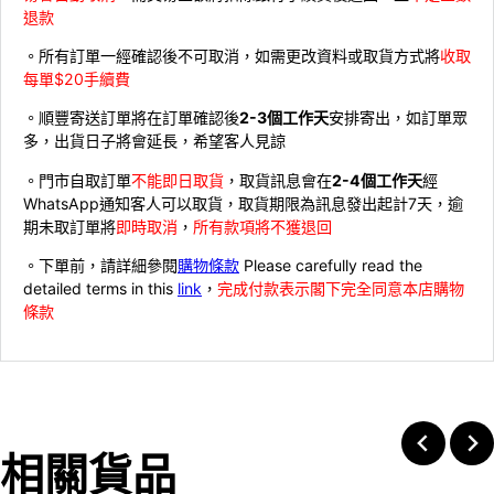
退款
。所有訂單一經確認後不可取消，如需更改資料或取貨方式將
收取
每單$20手續費
。順豐寄送訂單將在訂單確認後
2-3個工作天
安排寄出，如訂單眾
多，出貨日子將會延長，希望客人見諒
。門市自取訂單
不能即日取貨
，取貨訊息會在
2-4個工作天
經
WhatsApp通知客人可以取貨，取貨期限為訊息發出起計7天，逾
期未取訂單將
即時取消
，
所有款項將不獲退回
。下單前，請詳細參閱
購物條款
Please carefully read the
detailed terms in this
link
，
完成付款表示閣下完全同意本店購物
條款
相關貨品