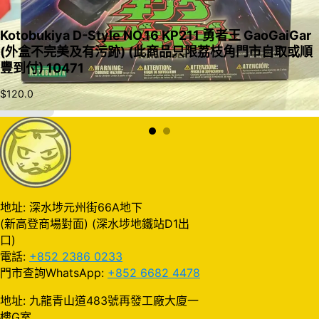
Kotobukiya D-Style NO.16 KP211 勇者王 GaoGaiGar
(外盒不完美及有污跡) (此商品只限荔枝角門市自取或順
豐到付) 10471
$
120.0
加入購物車
地址: 深水埗元州街66A地下
(新高登商場對面) (深水埗地鐵站D1出
口)
電話:
+852 2386 0233
門市查詢WhatsApp:
+852 6682 4478
地址: 九龍青山道483號再發工廠大廈一
樓G室