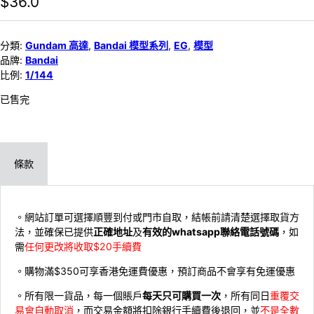
$
36.0
分類:
Gundam 高達
,
Bandai 模型系列
,
EG
,
模型
品牌:
Bandai
比例:
1/144
已售完
條款
。網站訂單可選擇順豐到付或門市自取，結帳前請清楚選擇取貨方
法，並確保已提供
正確地址
及
有效的whatsapp聯絡電話號碼
，如
需
任何更改將收取$20手續費
。購物滿$350可享香港免運費優惠，預訂商品不會享有免運優惠
。所有限一貨品，每一個賬戶
每天只可購買一次
，所有同日
重覆交
易會自動取消
，而交易金額將扣除銀行手續費後退回，並
不是全數