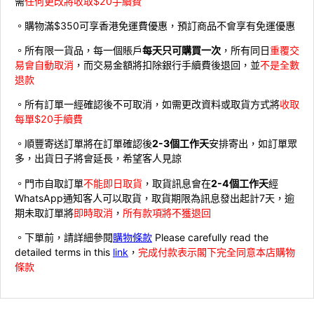
需
任何更改將收取$20手續費
。購物滿$350可享香港免運費優惠，預訂商品不會享有免運優惠
。所有限一貨品，每一個賬戶
每天只可購買一次
，所有同日
重覆交
易會自動取消
，而交易金額將扣除銀行手續費後退回，並
不是全數
退款
。所有訂單一經確認後不可取消，如需更改資料或取貨方式將
收取
每單$20手續費
。順豐寄送訂單將在訂單確認後
2-3個工作天
安排寄出，如訂單眾
多，出貨日子將會延長，希望客人見諒
。門市自取訂單
不能即日取貨
，取貨訊息會在
2-4個工作天
經
WhatsApp通知客人可以取貨，取貨期限為訊息發出起計7天，逾
期未取訂單將
即時取消
，
所有款項將不獲退回
。下單前，請詳細參閱
購物條款
Please carefully read the
detailed terms in this
link
，
完成付款表示閣下完全同意本店購物
條款