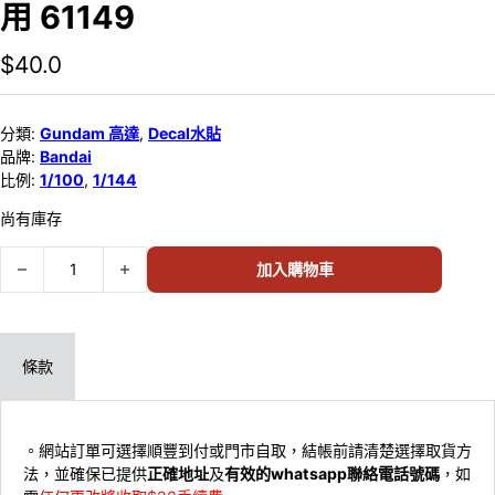
用 61149
$
40.0
分類:
Gundam 高達
,
Decal水貼
品牌:
Bandai
比例:
1/100
,
1/144
尚有庫存
Bandai 1/100(MG) 1/144(HG) 可用水貼 #54 HG GUNDAM 0080系
加入購物車
條款
。網站訂單可選擇順豐到付或門市自取，結帳前請清楚選擇取貨方
法，並確保已提供
正確地址
及
有效的whatsapp聯絡電話號碼
，如