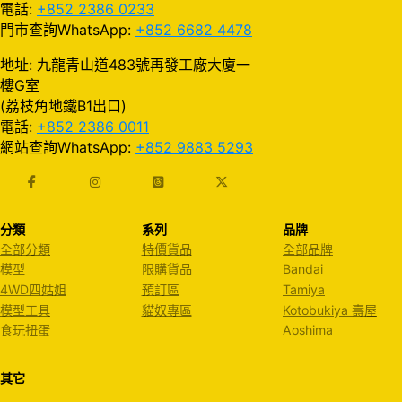
電話:
+852 2386 0233
門市查詢WhatsApp:
+852 6682 4478
地址: 九龍青山道483號再發工廠大廈一
樓G室
(荔枝角地鐵B1出口)
電話:
+852 2386 0011
網站查詢WhatsApp:
+852 9883 5293
分類
系列
品牌
全部分類
特價貨品
全部品牌
模型
限購貨品
Bandai
4WD四姑姐
預訂區
Tamiya
模型工具
貓奴專區
Kotobukiya 壽屋
食玩扭蛋
Aoshima
其它