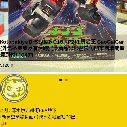
Kotobukiya D-Style NO.16 KP211 勇者王 GaoGaiGar
(外盒不完美及有污跡) (此商品只限荔枝角門市自取或順
豐到付) 10471
$
120.0
加入購物車
地址: 深水埗元州街66A地下
(新高登商場對面) (深水埗地鐵站D1出
口)