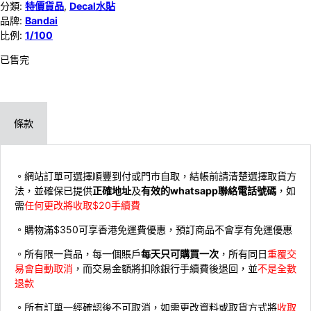
分類:
特價貨品
,
Decal水貼
品牌:
Bandai
比例:
1/100
已售完
條款
。網站訂單可選擇順豐到付或門市自取，結帳前請清楚選擇取貨方
法，並確保已提供
正確地址
及
有效的whatsapp聯絡電話號碼
，如
需
任何更改將收取$20手續費
。購物滿$350可享香港免運費優惠，預訂商品不會享有免運優惠
。所有限一貨品，每一個賬戶
每天只可購買一次
，所有同日
重覆交
易會自動取消
，而交易金額將扣除銀行手續費後退回，並
不是全數
退款
。所有訂單一經確認後不可取消，如需更改資料或取貨方式將
收取