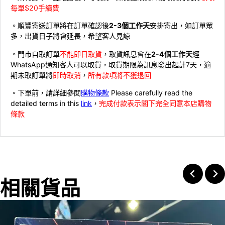
每單$20手續費
。順豐寄送訂單將在訂單確認後
2-3個工作天
安排寄出，如訂單眾
多，出貨日子將會延長，希望客人見諒
。門市自取訂單
不能即日取貨
，取貨訊息會在
2-4個工作天
經
WhatsApp通知客人可以取貨，取貨期限為訊息發出起計7天，逾
期未取訂單將
即時取消
，
所有款項將不獲退回
。下單前，請詳細參閱
購物條款
Please carefully read the
detailed terms in this
link
，
完成付款表示閣下完全同意本店購物
條款
相關貨品