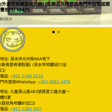
(外盒不完美及有污跡) (此商品只限荔枝角門市自取或順
豐到付) 10471
$
120.0
加入購物車
地址: 深水埗元州街66A地下
(新高登商場對面) (深水埗地鐵站D1出
口)
電話:
+852 2386 0233
門市查詢WhatsApp:
+852 6682 4478
地址: 九龍青山道483號再發工廠大廈一
樓G室
(荔枝角地鐵B1出口)
電話:
+852 2386 0011