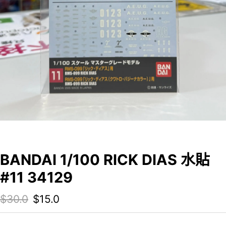
BANDAI 1/100 RICK DIAS 水貼
#11 34129
Original price was: $30.0.
Current price is: $15.0.
$
30.0
$
15.0