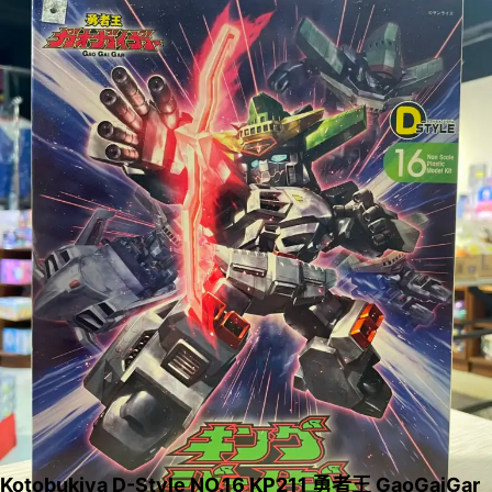
Kotobukiya D-Style NO.16 KP211 勇者王 GaoGaiGar