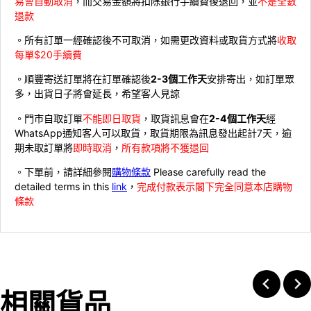
易會自動取消
，而交易金額將扣除銀行手續費後退回，並
不是全數
退款
。所有訂單一經確認後不可取消，如需更改資料或取貨方式將
收取
每單$20手續費
。順豐寄送訂單將在訂單確認後
2-3個工作天
安排寄出，如訂單眾
多，出貨日子將會延長，希望客人見諒
。門市自取訂單
不能即日取貨
，取貨訊息會在
2-4個工作天
經
WhatsApp通知客人可以取貨，取貨期限為訊息發出起計7天，逾
期未取訂單將
即時取消
，
所有款項將不獲退回
。下單前，請詳細參閱
購物條款
Please carefully read the
detailed terms in this
link
，
完成付款表示閣下完全同意本店購物
條款
相關貨品