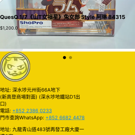
QuesQ 1/7《山T女福星》兔女郎 Style 阿琳 84315
$
1,200.0
加入購物車
地址: 深水埗元州街66A地下
(新高登商場對面) (深水埗地鐵站D1出
口)
電話:
+852 2386 0233
門市查詢WhatsApp:
+852 6682 4478
地址: 九龍青山道483號再發工廠大廈一