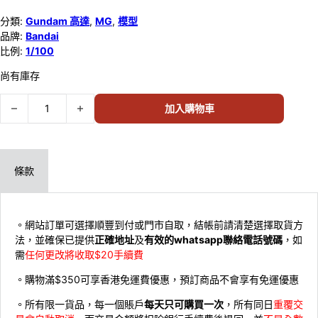
分類:
Gundam 高達
,
MG
,
模型
品牌:
Bandai
比例:
1/100
尚有庫存
Bandai 1/100 MG Zeta Gundam Ver.Ka 640154 數量
加入購物車
條款
。網站訂單可選擇順豐到付或門市自取，結帳前請清楚選擇取貨方
法，並確保已提供
正確地址
及
有效的whatsapp聯絡電話號碼
，如
需
任何更改將收取$20手續費
。購物滿$350可享香港免運費優惠，預訂商品不會享有免運優惠
。所有限一貨品，每一個賬戶
每天只可購買一次
，所有同日
重覆交