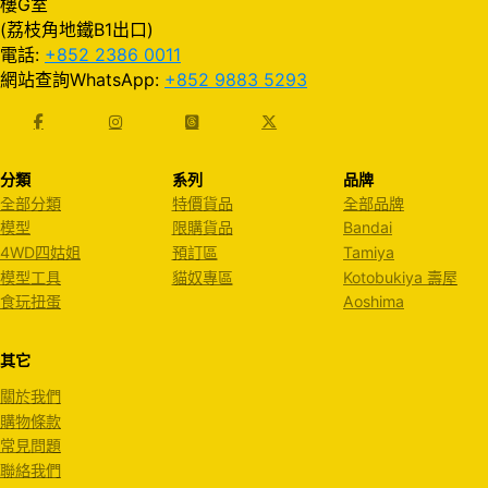
樓G室
(荔枝角地鐵B1出口)
電話:
+852 2386 0011
網站查詢WhatsApp:
+852 9883 5293
分類
系列
品牌
全部分類
特價貨品
全部品牌
模型
限購貨品
Bandai
4WD四姑姐
預訂區
Tamiya
模型工具
貓奴專區
Kotobukiya 壽屋
食玩扭蛋
Aoshima
其它
關於我們
購物條款
常見問題
聯絡我們