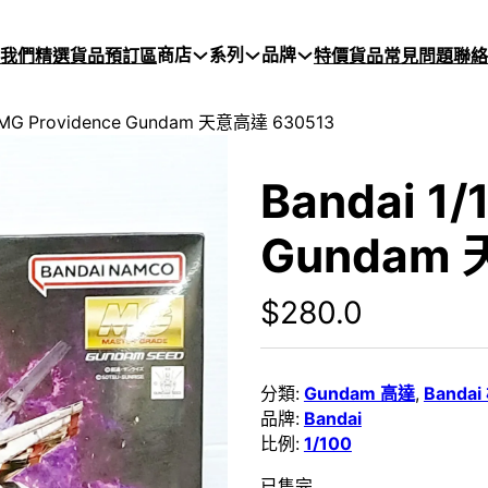
商店
系列
品牌
於我們
精選貨品
預訂區
特價貨品
常見問題
聯絡
0 MG Providence Gundam 天意高達 630513
Bandai 1/
Gundam 
$
280.0
分類:
Gundam 高達
,
Banda
品牌:
Bandai
比例:
1/100
已售完