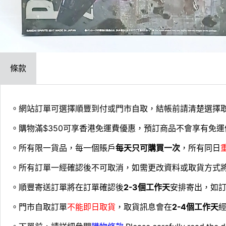
條款
。網站訂單可選擇順豐到付或門市自取，結帳前請清楚選擇
。購物滿$350可享香港免運費優惠，預訂商品不會享有免運
。所有限一貨品，每一個賬戶
每天只可購買一次
，所有同日
。所有訂單一經確認後不可取消，如需更改資料或取貨方式
。順豐寄送訂單將在訂單確認後
2-3個工作天
安排寄出，如
。門市自取訂單
不能即日取貨
，取貨訊息會在
2-4個工作天
經