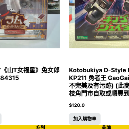
1/7《山T女福星》兔女郎
Kotobukiya D-Style 
 84315
KP211 勇者王 GaoGa
不完美及有污跡) (此
枝角門市自取或順豐到付)
$
120.0
加入購物車
系列
品牌