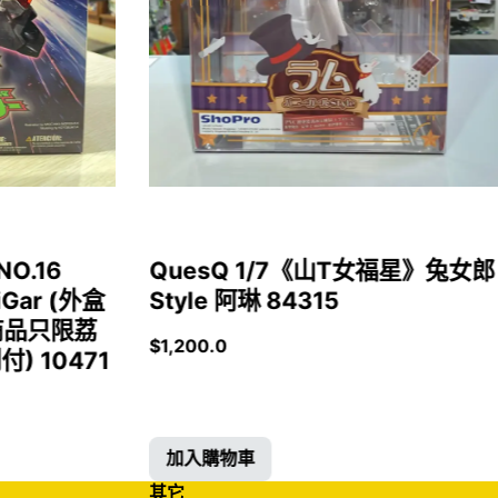
NO.16
QuesQ 1/7《山T女福星》兔女郎
iGar (外盒
Style 阿琳 84315
商品只限荔
$
1,200.0
 10471
加入購物車
其它