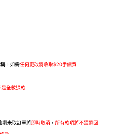
號碼
，如需
任何更改將收取$20手續費
不是全數退款
，逾期未取訂單將
即時取消
，
所有款項將不獲退回