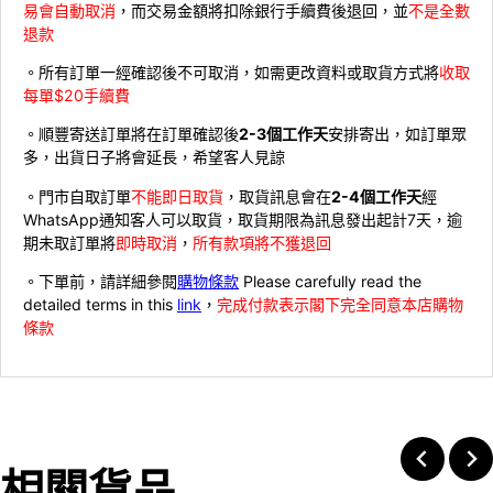
易會自動取消
，而交易金額將扣除銀行手續費後退回，並
不是全數
退款
。所有訂單一經確認後不可取消，如需更改資料或取貨方式將
收取
每單$20手續費
。順豐寄送訂單將在訂單確認後
2-3個工作天
安排寄出，如訂單眾
多，出貨日子將會延長，希望客人見諒
。門市自取訂單
不能即日取貨
，取貨訊息會在
2-4個工作天
經
WhatsApp通知客人可以取貨，取貨期限為訊息發出起計7天，逾
期未取訂單將
即時取消
，
所有款項將不獲退回
。下單前，請詳細參閱
購物條款
Please carefully read the
detailed terms in this
link
，
完成付款表示閣下完全同意本店購物
條款
相關貨品