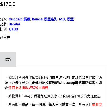
$
170.0
分類:
Gundam 高達
,
Bandai 模型系列
,
MG
,
模型
品牌:
Bandai
比例:
1/100
已售完
條款
。網站訂單可選擇順豐到付或門市自取，結帳前請清楚選擇取貨方
法，並確保已提供
正確地址
及
有效的whatsapp聯絡電話號碼
，如
需
任何更改將收取$20手續費
。購物滿$350可享香港免運費優惠，預訂商品不會享有免運優惠
。所有限一貨品，每一個賬戶
每天只可購買一次
，所有同日
重覆交