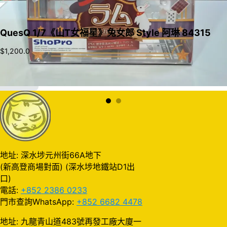
QuesQ 1/7《山T女福星》兔女郎 Style 阿琳 84315
$
1,200.0
加入購物車
地址: 深水埗元州街66A地下
(新高登商場對面) (深水埗地鐵站D1出
口)
電話:
+852 2386 0233
門市查詢WhatsApp:
+852 6682 4478
地址: 九龍青山道483號再發工廠大廈一