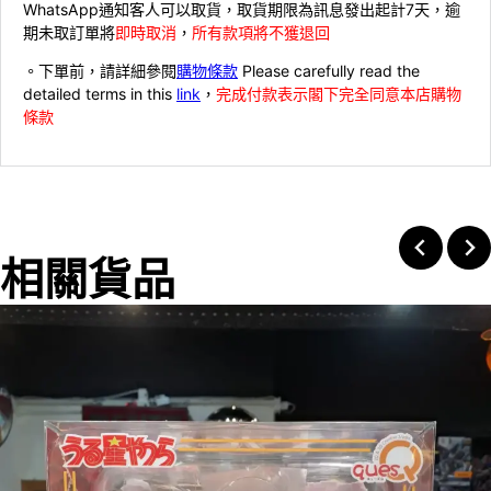
WhatsApp通知客人可以取貨，取貨期限為訊息發出起計7天，逾
期未取訂單將
即時取消
，
所有款項將不獲退回
。下單前，請詳細參閱
購物條款
Please carefully read the
detailed terms in this
link
，
完成付款表示閣下完全同意本店購物
條款
相關貨品