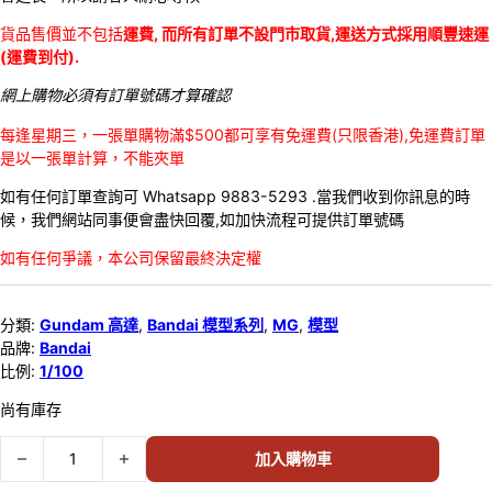
貨品售價並不包括
運費, 而所有訂單不設門市取貨,運送方式採用順豐速運
(運費到付).
網上購物必須有訂單號碼才算確認
每逢星期三，一張單購物滿$500都可享有免運費(只限香港),免運費訂單
是以一張單計算，不能夾單
如有任何訂單查詢可 Whatsapp 9883-5293 .當我們收到你訊息的時
候，我們網站同事便會盡快回覆,如加快流程可提供訂單號碼
如有任何爭議，本公司保留最終決定權
分類:
Gundam 高達
,
Bandai 模型系列
,
MG
,
模型
品牌:
Bandai
比例:
1/100
尚有庫存
Bandai 1/100 MG Aile Strike Gundam 615909 數量
加入購物車