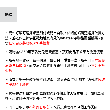
條款
。網站訂單可選擇順豐到付或門市自取，結帳前請清楚選擇取貨方
法，並確保已提供
正確地址
及
有效的whatsapp聯絡電話號碼
，如
需
任何更改將收取$20手續費
。購物滿$350可享香港免運費優惠，預訂商品不會享有免運優惠
。所有限一貨品，每一個賬戶
每天只可購買一次
，所有同日
重覆交
易會自動取消
，而交易金額將扣除銀行手續費後退回，並
不是全數
退款
。所有訂單一經確認後不可取消，如需更改資料或取貨方式將
收取
每單$20手續費
。順豐寄送訂單將在訂單確認後
2-3個工作天
安排寄出，如訂單眾
多，出貨日子將會延長，希望客人見諒
。門市自取訂單
不能即日取貨
，取貨訊息會在
2-4個工作天
經