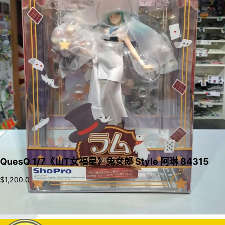
QuesQ 1/7《山T女福星》兔女郎 Style 阿琳 84315
$
1,200.0
加入購物車