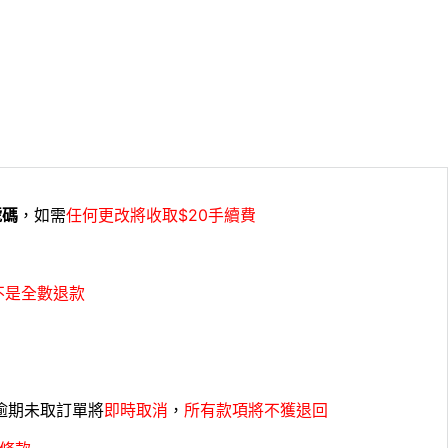
號碼
，如需
任何更改將收取$20手續費
不是全數退款
，逾期未取訂單將
即時取消
，
所有款項將不獲退回