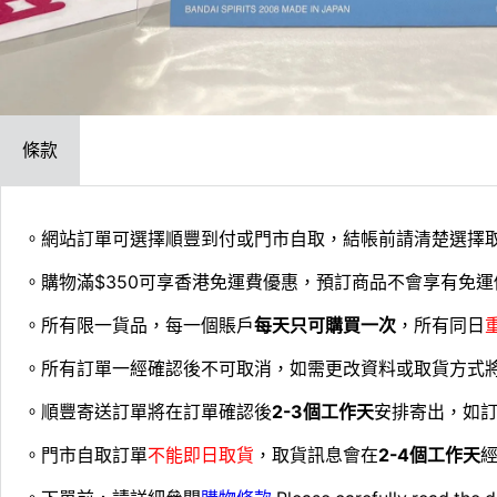
條款
。網站訂單可選擇順豐到付或門市自取，結帳前請清楚選擇
。購物滿$350可享香港免運費優惠，預訂商品不會享有免運
。所有限一貨品，每一個賬戶
每天只可購買一次
，所有同日
。所有訂單一經確認後不可取消，如需更改資料或取貨方式
。順豐寄送訂單將在訂單確認後
2-3個工作天
安排寄出，如
。門市自取訂單
不能即日取貨
，取貨訊息會在
2-4個工作天
經