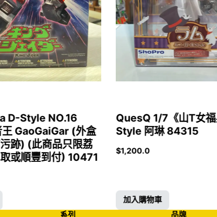
a D-Style NO.16
QuesQ 1/7《山T
者王 GaoGaiGar (外盒
Style 阿琳 84315
污跡) (此商品只限荔
$
1,200.0
或順豐到付) 10471
加入購物車
系列
品牌