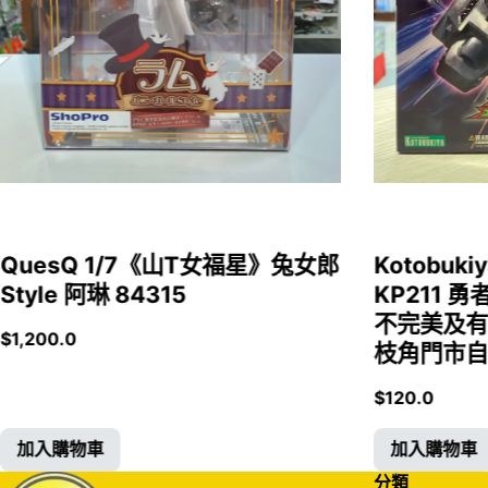
QuesQ 1/7《山T女福星》兔女郎
Kotobukiy
Style 阿琳 84315
KP211 勇
不完美及有
$
1,200.0
枝角門市自取
$
120.0
加入購物車
加入購物車
分類