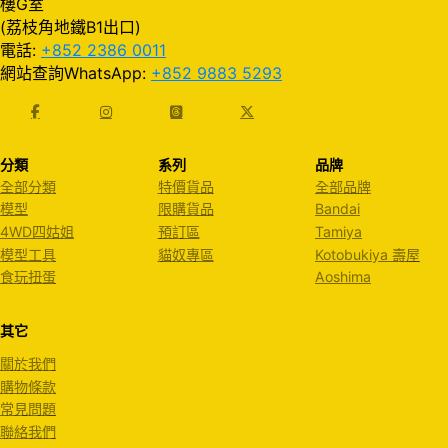
樓G室
(荔枝角地鐵B1出口)
電話:
+852 2386 0011
網站查詢WhatsApp:
+852 9883 5293
分類
系列
品牌
全部分類
特價貨品
全部品牌
模型
限購貨品
Bandai
4WD四姑姐
預訂區
Tamiya
模型工具
貓奴專區
Kotobukiya 壽屋
食玩扭蛋
Aoshima
其它
關於我們
購物條款
常見問題
聯絡我們