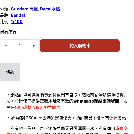
分類:
Gundam 高達
,
Decal水貼
品牌:
Bandai
比例:
1/100
尚有庫存
Bandai 1/100 MG水貼 #23 馬沙之反擊系列用 57493 數量
加入購物車
條款
。網站訂單可選擇順豐到付或門市自取，結帳前請清楚選擇取貨方
法，並確保已提供
正確地址
及
有效的whatsapp聯絡電話號碼
，如
需
任何更改將收取$20手續費
。購物滿$350可享香港免運費優惠，預訂商品不會享有免運優惠
。所有限一貨品，每一個賬戶
每天只可購買一次
，所有同日
重覆交