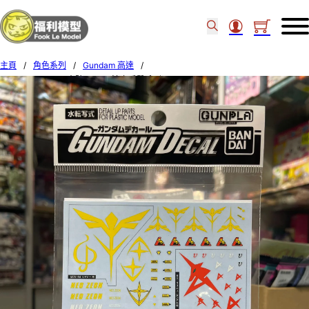
主頁
/
角色系列
/
Gundam 高達
/
Bandai 1/100 MG水貼 #23 馬沙之反擊系列用 57493