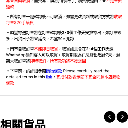
易會自動取消
，而交易金額將扣除銀行手續費後退回，並
不是全數
退款
。所有訂單一經確認後不可取消，如需更改資料或取貨方式將
收取
每單$20手續費
。順豐寄送訂單將在訂單確認後
2-3個工作天
安排寄出，如訂單眾
多，出貨日子將會延長，希望客人見諒
。門市自取訂單
不能即日取貨
，取貨訊息會在
2-4個工作天
經
WhatsApp通知客人可以取貨，取貨期限為訊息發出起計7天，逾
期未取訂單將
即時取消
，
所有款項將不獲退回
。下單前，請詳細參閱
購物條款
Please carefully read the
detailed terms in this
link
，
完成付款表示閣下完全同意本店購物
條款
相關貨品