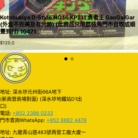
Kotobukiya D-Style NO.16 KP211 勇者王 GaoGaiGar
(外盒不完美及有污跡) (此商品只限荔枝角門市自取或順
豐到付) 10471
$
120.0
加入購物車
地址: 深水埗元州街66A地下
(新高登商場對面) (深水埗地鐵站D1出
口)
電話:
+852 2386 0233
門市查詢WhatsApp:
+852 6682 4478
地址: 九龍青山道483號再發工廠大廈一