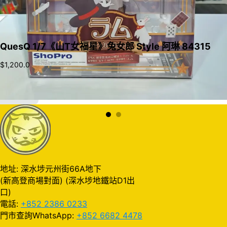
QuesQ 1/7《山T女福星》兔女郎 Style 阿琳 84315
$
1,200.0
加入購物車
地址: 深水埗元州街66A地下
(新高登商場對面) (深水埗地鐵站D1出
口)
電話:
+852 2386 0233
門市查詢WhatsApp:
+852 6682 4478