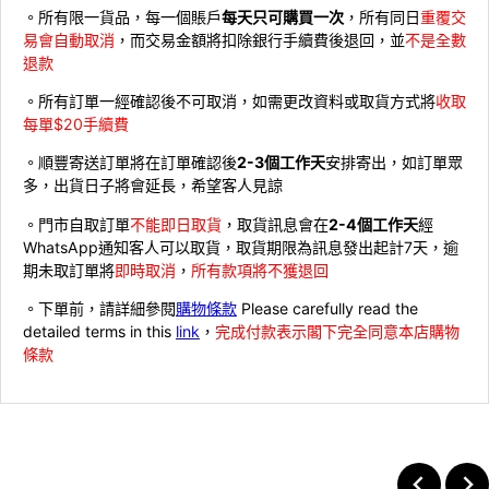
。所有限一貨品，每一個賬戶
每天只可購買一次
，所有同日
重覆交
易會自動取消
，而交易金額將扣除銀行手續費後退回，並
不是全數
退款
。所有訂單一經確認後不可取消，如需更改資料或取貨方式將
收取
每單$20手續費
。順豐寄送訂單將在訂單確認後
2-3個工作天
安排寄出，如訂單眾
多，出貨日子將會延長，希望客人見諒
。門市自取訂單
不能即日取貨
，取貨訊息會在
2-4個工作天
經
WhatsApp通知客人可以取貨，取貨期限為訊息發出起計7天，逾
期未取訂單將
即時取消
，
所有款項將不獲退回
。下單前，請詳細參閱
購物條款
Please carefully read the
detailed terms in this
link
，
完成付款表示閣下完全同意本店購物
條款