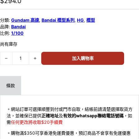
$
294.0
分類:
Gundam 高達
,
Bandai 模型系列
,
HG
,
模型
品牌:
Bandai
比例:
1/100
尚有庫存
Bandai 1/100 HG YF-29 DURANDAL VALKYRIE (MAX JENIUS USE
加入購物車
條款
。網站訂單可選擇順豐到付或門市自取，結帳前請清楚選擇取貨方
法，並確保已提供
正確地址
及
有效的whatsapp聯絡電話號碼
，如
需
任何更改將收取$20手續費
。購物滿$350可享香港免運費優惠，預訂商品不會享有免運優惠