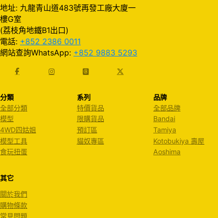
地址: 九龍青山道483號再發工廠大廈一
樓G室
(荔枝角地鐵B1出口)
電話:
+852 2386 0011
網站查詢WhatsApp:
+852 9883 5293
分類
系列
品牌
全部分類
特價貨品
全部品牌
模型
限購貨品
Bandai
4WD四姑姐
預訂區
Tamiya
模型工具
貓奴專區
Kotobukiya 壽屋
食玩扭蛋
Aoshima
其它
關於我們
購物條款
常見問題