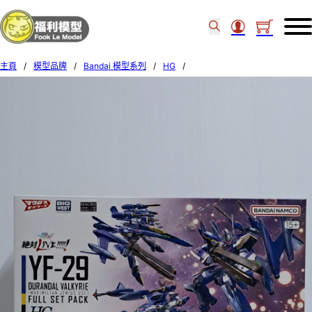
主頁
/
模型品牌
/
Bandai 模型系列
/
HG
/
Bandai 1/100 HG YF-29 DURANDAL VALKYRIE (MAX JENIUS USE) 656919