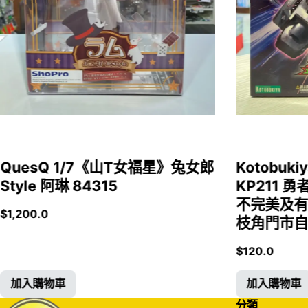
QuesQ 1/7《山T女福星》兔女郎
Kotobukiy
Style 阿琳 84315
KP211 勇
不完美及有
$
1,200.0
枝角門市自取
$
120.0
加入購物車
加入購物車
分類