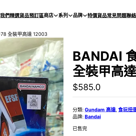
商店
系列
品牌
於我們
精選貨品
預訂區
特價貨品
常見問題
聯絡
A-78 全裝甲高達 12003
BANDAI 食
全裝甲高達 
$
585.0
分類:
Gundam 高達
,
食玩扭
品牌:
Bandai
已售完