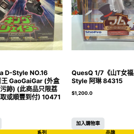
a D-Style NO.16
QuesQ 1/7《山T
者王 GaoGaiGar (外盒
Style 阿琳 84315
污跡) (此商品只限荔
$
1,200.0
或順豐到付) 10471
加入購物車
系列
品牌