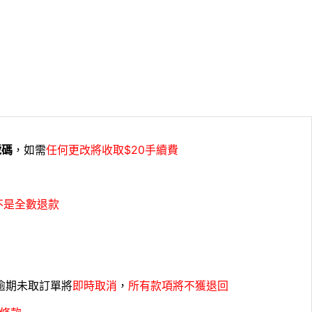
號碼
，如需
任何更改將收取$20手續費
不是全數退款
，逾期未取訂單將
即時取消
，
所有款項將不獲退回