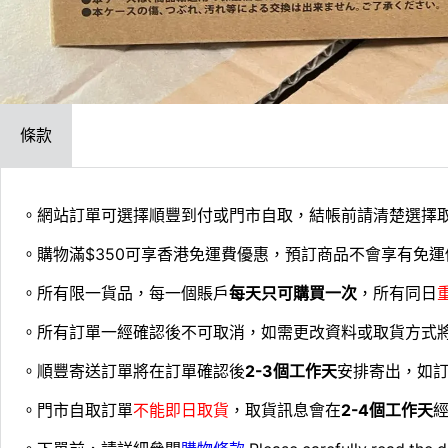
條款
。網站訂單可選擇順豐到付或門市自取，結帳前請清楚選擇
。購物滿$350可享香港免運費優惠，預訂商品不會享有免運
。所有限一貨品，每一個賬戶
每天只可購買一次
，所有同日
。所有訂單一經確認後不可取消，如需更改資料或取貨方式
。順豐寄送訂單將在訂單確認後
2-3個工作天
安排寄出，如
。門市自取訂單
不能即日取貨
，取貨訊息會在
2-4個工作天
經