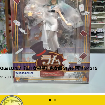
QuesQ 1/7《山T女福星》兔女郎 Style 阿琳 84315
$
1,200.0
加入購物車