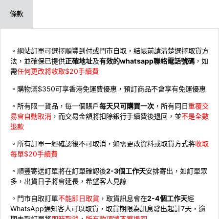
條款
。網站訂單可選擇順豐到付或門市自取，結帳前請清楚選擇取貨方
法，並確保已提供
正確地址
及
有效的whatsapp聯絡電話號碼
，如
需
任何更改將收取$20手續費
。購物滿$350可享香港免運費優惠，預訂商品不會享有免運優惠
。所有限一貨品，每一個賬戶
每天只可購買一次
，所有同日
重覆交
易會自動取消
，而交易金額將扣除銀行手續費後退回，並
不是全數
退款
。所有訂單一經確認後不可取消，如需更改資料或取貨方式將
收取
每單$20手續費
。順豐寄送訂單將在訂單確認後
2-3個工作天
安排寄出，如訂單眾
多，出貨日子將會延長，希望客人見諒
。門市自取訂單
不能即日取貨
，取貨訊息會在
2-4個工作天
經
WhatsApp通知客人可以取貨，取貨期限為訊息發出起計7天，逾
期未取訂單將
即時取消
，
所有款項將不獲退回