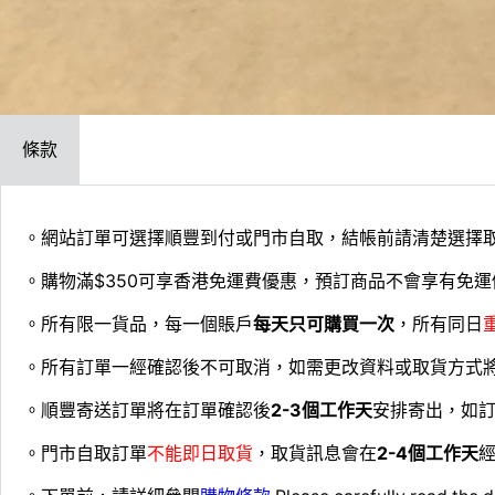
條款
。網站訂單可選擇順豐到付或門市自取，結帳前請清楚選擇
。購物滿$350可享香港免運費優惠，預訂商品不會享有免運
。所有限一貨品，每一個賬戶
每天只可購買一次
，所有同日
。所有訂單一經確認後不可取消，如需更改資料或取貨方式
。順豐寄送訂單將在訂單確認後
2-3個工作天
安排寄出，如
。門市自取訂單
不能即日取貨
，取貨訊息會在
2-4個工作天
經