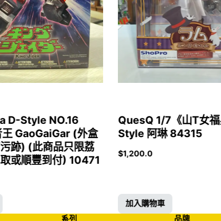
a D-Style NO.16
QuesQ 1/7《山T
者王 GaoGaiGar (外盒
Style 阿琳 84315
污跡) (此商品只限荔
$
1,200.0
或順豐到付) 10471
加入購物車
系列
品牌