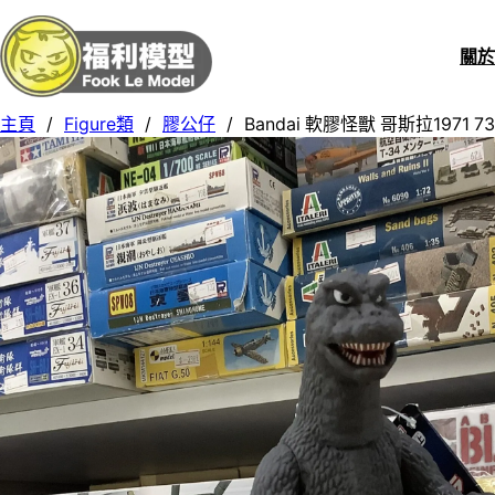
關
主頁
/
Figure類
/
膠公仔
/
Bandai 軟膠怪獸 哥斯拉1971 73