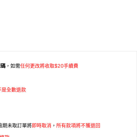
號碼
，如需
任何更改將收取$20手續費
不是全數退款
，逾期未取訂單將
即時取消
，
所有款項將不獲退回