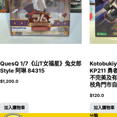
QuesQ 1/7《山T女福星》兔女郎
Kotobukiy
Style 阿琳 84315
KP211 勇
不完美及有
$
1,200.0
枝角門市自取
$
120.0
加入購物車
加入購物車
分類