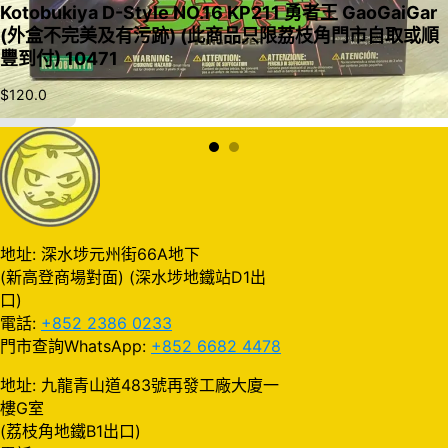
Kotobukiya D-Style NO.16 KP211 勇者王 GaoGaiGar
(外盒不完美及有污跡) (此商品只限荔枝角門市自取或順
豐到付) 10471
$
120.0
加入購物車
地址: 深水埗元州街66A地下
(新高登商場對面) (深水埗地鐵站D1出
口)
電話:
+852 2386 0233
門市查詢WhatsApp:
+852 6682 4478
地址: 九龍青山道483號再發工廠大廈一
樓G室
(荔枝角地鐵B1出口)