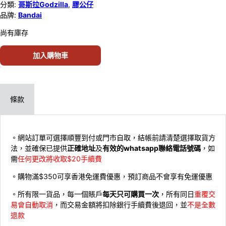
分類:
哥斯拉Godzilla
,
膠公仔
品牌:
Bandai
尚有庫存
加入購物車
條款
。網站訂單可選擇順豐到付或門市自取，結帳前請清楚選擇取貨方
法，並確保已提供
正確地址
及
有效的whatsapp聯絡電話號碼
，如
需
任何更改將收取$20手續費
。購物滿$350可享香港免運費優惠，預訂商品不會享有免運優惠
。所有限一貨品，每一個賬戶
每天只可購買一次
，所有同日
重覆交
易會自動取消
，而交易金額將扣除銀行手續費後退回，並
不是全數
退款