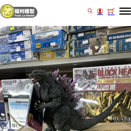
主頁
/
Figure類
/
膠公仔
/
Bandai 軟膠怪獸 傳奇哥斯拉 ver.2.0 71265