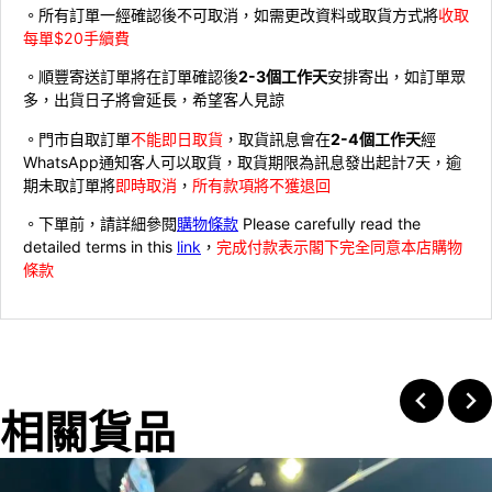
。所有訂單一經確認後不可取消，如需更改資料或取貨方式將
收取
每單$20手續費
。順豐寄送訂單將在訂單確認後
2-3個工作天
安排寄出，如訂單眾
多，出貨日子將會延長，希望客人見諒
。門市自取訂單
不能即日取貨
，取貨訊息會在
2-4個工作天
經
WhatsApp通知客人可以取貨，取貨期限為訊息發出起計7天，逾
期未取訂單將
即時取消
，
所有款項將不獲退回
。下單前，請詳細參閱
購物條款
Please carefully read the
detailed terms in this
link
，
完成付款表示閣下完全同意本店購物
條款
相關貨品