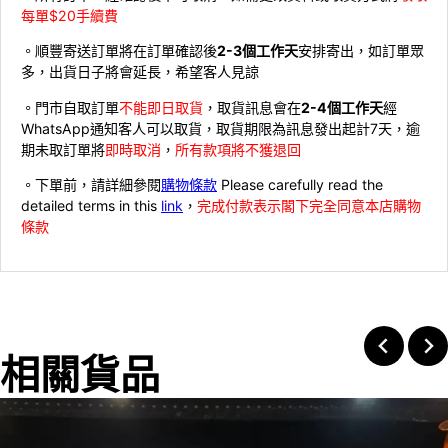
每單$20手續費
。順豐寄送訂單將在訂單確認後
2-3個工作天
安排寄出，如訂單眾
多，出貨日子將會延長，希望客人見諒
。門市自取訂單
不能即日取貨
，取貨訊息會在
2-4個工作天
經
WhatsApp通知客人可以取貨，取貨期限為訊息發出起計7天，逾
期未取訂單將
即時取消
，
所有款項將不獲退回
。下單前，請詳細參閱
購物條款
Please carefully read the
detailed terms in this
link
，
完成付款表示閣下完全同意本店購物
條款
相關貨品