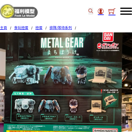
主頁
/
食玩扭蛋
/
扭蛋
/
排隊/等待系列
/
Bandai 潛龍諜影 等待系列 set of 4 (12)