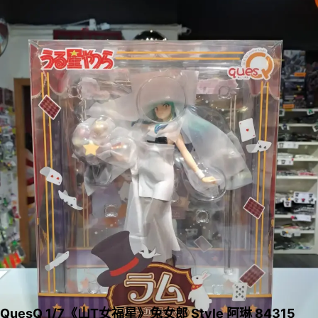
QuesQ 1/7《山T女福星》兔女郎 Style 阿琳 84315