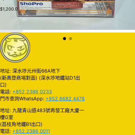
$
1,200.0
加入購物車
地址: 深水埗元州街66A地下
(新高登商場對面) (深水埗地鐵站D1出
口)
電話:
+852 2386 0233
門市查詢WhatsApp:
+852 6682 4478
地址: 九龍青山道483號再發工廠大廈一
樓G室
(荔枝角地鐵B1出口)
電話:
+852 2386 0011