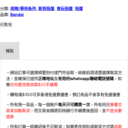
分類:
排隊/等待系列
,
新到扭蛋
,
食玩扭蛋
,
扭蛋
品牌:
Bandai
已售完
條款
。網站訂單可選擇順豐到付或門市自取，結帳前請清楚選擇取貨方
法，並確保已提供
正確地址
及
有效的whatsapp聯絡電話號碼
，如
需
任何更改將收取$20手續費
。購物滿$350可享香港免運費優惠，預訂商品不會享有免運優惠
。所有限一貨品，每一個賬戶
每天只可購買一次
，所有同日
重覆交
易會自動取消
，而交易金額將扣除銀行手續費後退回，並
不是全數
退款
。所有訂單一經確認後不可取消，如需更改資料或取貨方式將
收取