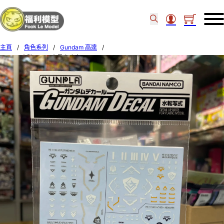
主頁
/
角色系列
/
Gundam 高達
/
Bandai 水貼 #134 水星之魔女 Multiuse 2 65082