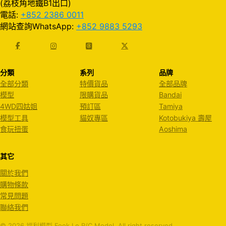
(荔枝角地鐵B1出口)
電話:
+852 2386 0011
網站查詢WhatsApp:
+852 9883 5293
分類
系列
品牌
全部分類
特價貨品
全部品牌
模型
限購貨品
Bandai
4WD四姑姐
預訂區
Tamiya
模型工具
貓奴專區
Kotobukiya 壽屋
食玩扭蛋
Aoshima
其它
關於我們
購物條款
常見問題
聯絡我們
© 2026 福利模型 Fook Le R/C Model. All right reserved.