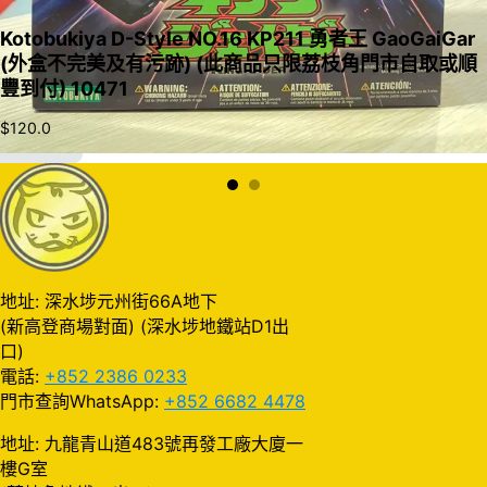
Kotobukiya D-Style NO.16 KP211 勇者王 GaoGaiGar
(外盒不完美及有污跡) (此商品只限荔枝角門市自取或順
豐到付) 10471
$
120.0
加入購物車
地址: 深水埗元州街66A地下
(新高登商場對面) (深水埗地鐵站D1出
口)
電話:
+852 2386 0233
門市查詢WhatsApp:
+852 6682 4478
地址: 九龍青山道483號再發工廠大廈一
樓G室