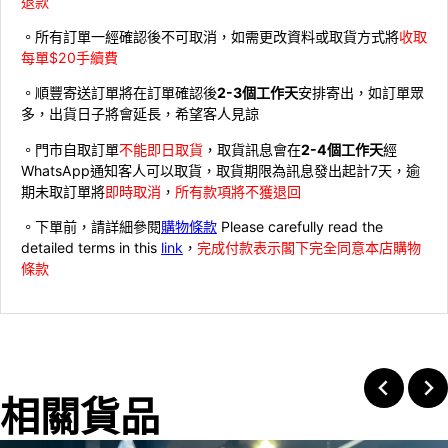
退款
。所有訂單一經確認後不可取消，如需更改資料或取貨方式將
收取
每單$20手續費
。順豐寄送訂單將在訂單確認後
2-3個工作天
安排寄出，如訂單眾
多，出貨日子將會延長，希望客人見諒
。門市自取訂單
不能即日取貨
，取貨訊息會在
2-4個工作天
經
WhatsApp通知客人可以取貨，取貨期限為訊息發出起計7天，逾
期未取訂單將
即時取消
，
所有款項將不獲退回
。下單前，請詳細參閱
購物條款
Please carefully read the
detailed terms in this
link
，
完成付款表示閣下完全同意本店購物
條款
相關貨品