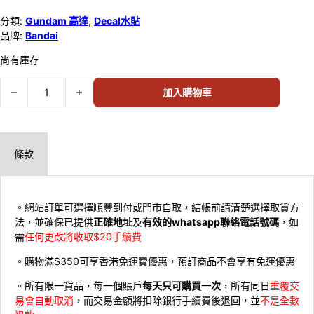
分類:
Gundam 高達
,
Decal水貼
品牌:
Bandai
尚有庫存
Bandai 水貼 #134 水星之魔女 Multiuse 2 65082 數量
加入購物車
條款
。網站訂單可選擇順豐到付或門市自取，結帳前請清楚選擇取貨方
法，並確保已提供
正確地址
及
有效的whatsapp聯絡電話號碼
，如
需
任何更改將收取$20手續費
。購物滿$350可享香港免運費優惠，預訂商品不會享有免運優惠
。所有限一貨品，每一個賬戶
每天只可購買一次
，所有同日
重覆交
易會自動取消
，而交易金額將扣除銀行手續費後退回，並
不是全數