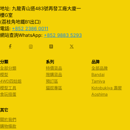
地址: 九龍青山道483號再發工廠大廈一
樓G室
(荔枝角地鐵B1出口)
電話:
+852 2386 0011
網站查詢WhatsApp:
+852 9883 5293
分類
系列
品牌
全部分類
特價貨品
全部品牌
模型
限購貨品
Bandai
4WD四姑姐
預訂區
Tamiya
模型工具
貓奴專區
Kotobukiya 壽屋
食玩扭蛋
Aoshima
其它
關於我們
購物條款