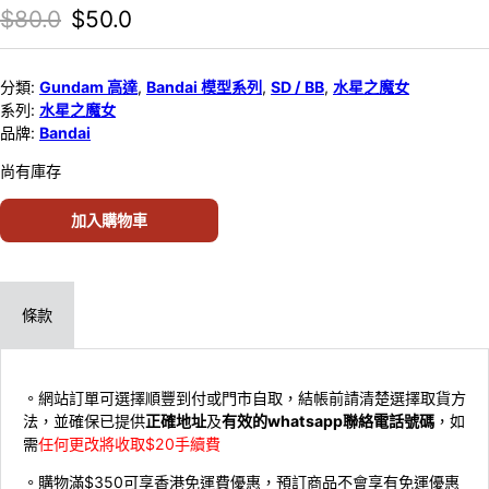
Original price was: $80.0.
Current price is: $50.0.
$
80.0
$
50.0
分類:
Gundam 高達
,
Bandai 模型系列
,
SD / BB
,
水星之魔女
系列:
水星之魔女
品牌:
Bandai
尚有庫存
加入購物車
條款
。網站訂單可選擇順豐到付或門市自取，結帳前請清楚選擇取貨方
法，並確保已提供
正確地址
及
有效的whatsapp聯絡電話號碼
，如
需
任何更改將收取$20手續費
。購物滿$350可享香港免運費優惠，預訂商品不會享有免運優惠