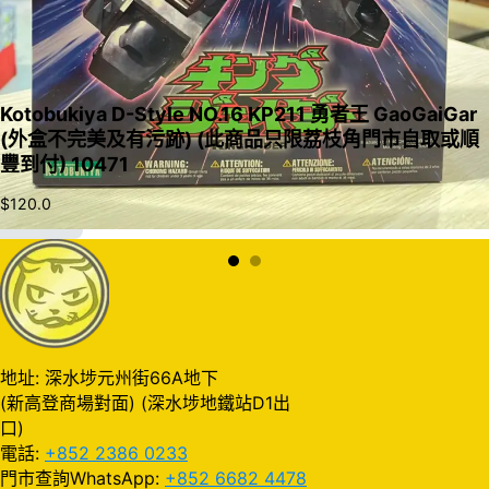
Kotobukiya D-Style NO.16 KP211 勇者王 GaoGaiGar
(外盒不完美及有污跡) (此商品只限荔枝角門市自取或順
豐到付) 10471
$
120.0
加入購物車
地址: 深水埗元州街66A地下
(新高登商場對面) (深水埗地鐵站D1出
口)
電話:
+852 2386 0233
門市查詢WhatsApp:
+852 6682 4478