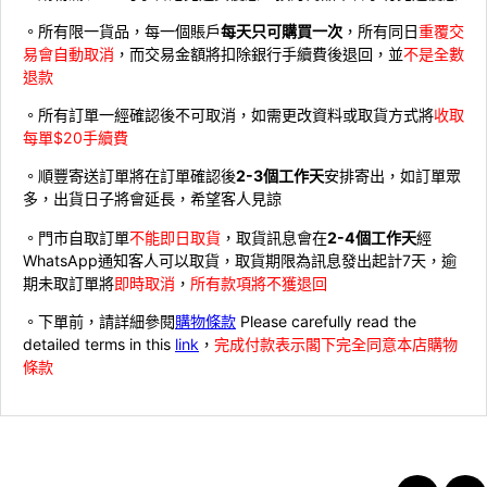
。所有限一貨品，每一個賬戶
每天只可購買一次
，所有同日
重覆交
易會自動取消
，而交易金額將扣除銀行手續費後退回，並
不是全數
退款
。所有訂單一經確認後不可取消，如需更改資料或取貨方式將
收取
每單$20手續費
。順豐寄送訂單將在訂單確認後
2-3個工作天
安排寄出，如訂單眾
多，出貨日子將會延長，希望客人見諒
。門市自取訂單
不能即日取貨
，取貨訊息會在
2-4個工作天
經
WhatsApp通知客人可以取貨，取貨期限為訊息發出起計7天，逾
期未取訂單將
即時取消
，
所有款項將不獲退回
。下單前，請詳細參閱
購物條款
Please carefully read the
detailed terms in this
link
，
完成付款表示閣下完全同意本店購物
條款