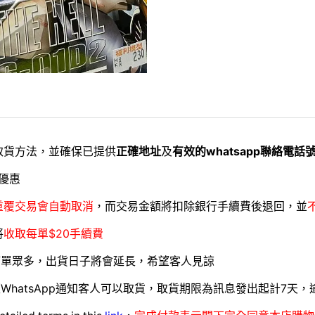
取貨方法，並確保已提供
正確地址
及
有效的whatsapp聯絡電話
優惠
重覆交易會自動取消
，而交易金額將扣除銀行手續費後退回，並
將
收取每單$20手續費
訂單眾多，出貨日子將會延長，希望客人見諒
WhatsApp通知客人可以取貨，取貨期限為訊息發出起計7天