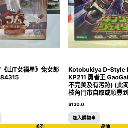
1/7《山T女福星》兔女郎
Kotobukiya D-Style 
 84315
KP211 勇者王 GaoGa
不完美及有污跡) (此
枝角門市自取或順豐到付)
$
120.0
加入購物車
系列
品牌