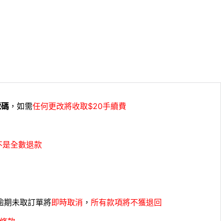
號碼
，如需
任何更改將收取$20手續費
不是全數退款
，逾期未取訂單將
即時取消
，
所有款項將不獲退回