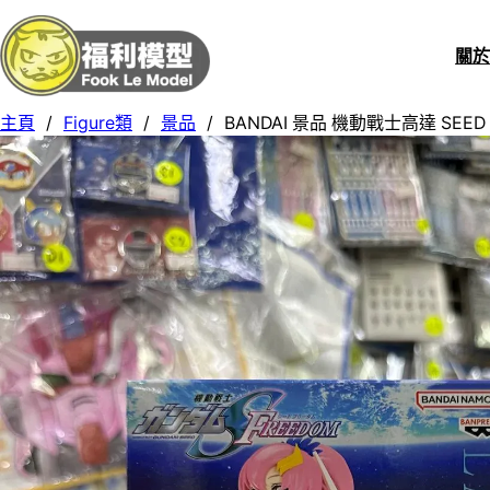
關
主頁
/
Figure類
/
景品
/
BANDAI 景品 機動戰士高達 SEED 