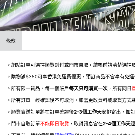
條款
。網站訂單可選擇順豐到付或門市自取，結帳前請清楚選擇
。購物滿$350可享香港免運費優惠，預訂商品不會享有免運
。所有限一貨品，每一個賬戶
每天只可購買一次
，所有同日
。所有訂單一經確認後不可取消，如需更改資料或取貨方式
。順豐寄送訂單將在訂單確認後
2-3個工作天
安排寄出，如
。門市自取訂單
不能即日取貨
，取貨訊息會在
2-4個工作天
經