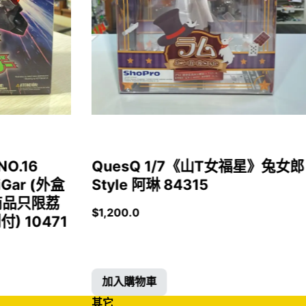
NO.16
QuesQ 1/7《山T女福星》兔女郎
iGar (外盒
Style 阿琳 84315
商品只限荔
$
1,200.0
 10471
加入購物車
其它