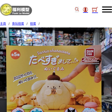
主頁
/
食玩扭蛋
/
扭蛋
/
BANDAI 扭蛋 Sanrio角色系列 我們吃飽了 Set of 5 (後)