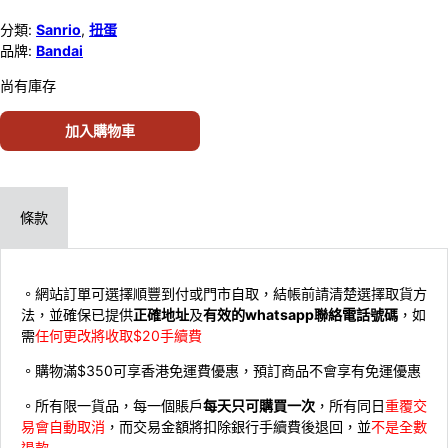
分類:
Sanrio
,
扭蛋
品牌:
Bandai
尚有庫存
加入購物車
條款
。網站訂單可選擇順豐到付或門市自取，結帳前請清楚選擇取貨方
法，並確保已提供
正確地址
及
有效的whatsapp聯絡電話號碼
，如
需
任何更改將收取$20手續費
。購物滿$350可享香港免運費優惠，預訂商品不會享有免運優惠
。所有限一貨品，每一個賬戶
每天只可購買一次
，所有同日
重覆交
易會自動取消
，而交易金額將扣除銀行手續費後退回，並
不是全數
退款