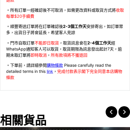
。所有訂單一經確認後不可取消，如需更改資料或取貨方式將
收取
每單$20手續費
。順豐寄送訂單將在訂單確認後
2-3個工作天
安排寄出，如訂單眾
多，出貨日子將會延長，希望客人見諒
。門市自取訂單
不能即日取貨
，取貨訊息會在
2-4個工作天
經
WhatsApp通知客人可以取貨，取貨期限為訊息發出起計7天，逾
期未取訂單將
即時取消
，
所有款項將不獲退回
。下單前，請詳細參閱
購物條款
Please carefully read the
detailed terms in this
link
，
完成付款表示閣下完全同意本店購物
條款
相關貨品