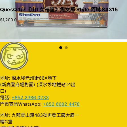
QuesQ 1/7《山T女福星》兔女郎 Style 阿琳 84315
$
1,200.0
加入購物車
地址: 深水埗元州街66A地下
(新高登商場對面) (深水埗地鐵站D1出
口)
電話:
+852 2386 0233
門市查詢WhatsApp:
+852 6682 4478
地址: 九龍青山道483號再發工廠大廈一
樓G室