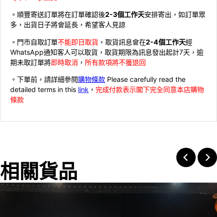
。順豐寄送訂單將在訂單確認後
2-3個工作天
安排寄出，如訂單眾
多，出貨日子將會延長，希望客人見諒
。門市自取訂單
不能即日取貨
，取貨訊息會在
2-4個工作天
經
WhatsApp通知客人可以取貨，取貨期限為訊息發出起計7天，逾
期未取訂單將
即時取消
，
所有款項將不獲退回
。下單前，請詳細參閱
購物條款
Please carefully read the
detailed terms in this
link
，
完成付款表示閣下完全同意本店購物
條款
相關貨品