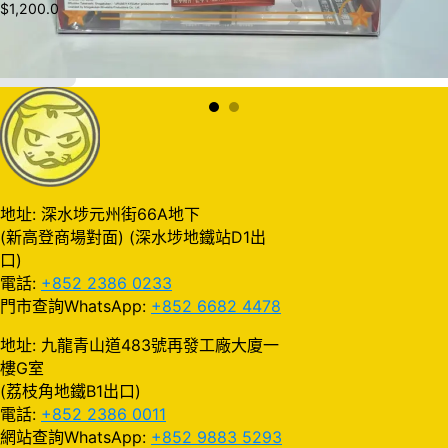
$
1,200.0
加入購物車
地址: 深水埗元州街66A地下
(新高登商場對面) (深水埗地鐵站D1出
口)
電話:
+852 2386 0233
門市查詢WhatsApp:
+852 6682 4478
地址: 九龍青山道483號再發工廠大廈一
樓G室
(荔枝角地鐵B1出口)
電話:
+852 2386 0011
網站查詢WhatsApp:
+852 9883 5293