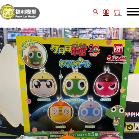
主頁
/
食玩扭蛋
/
扭蛋
/
BANDAI 扭蛋 KERORO軍曹 角色球系列 Set of 5 (後)