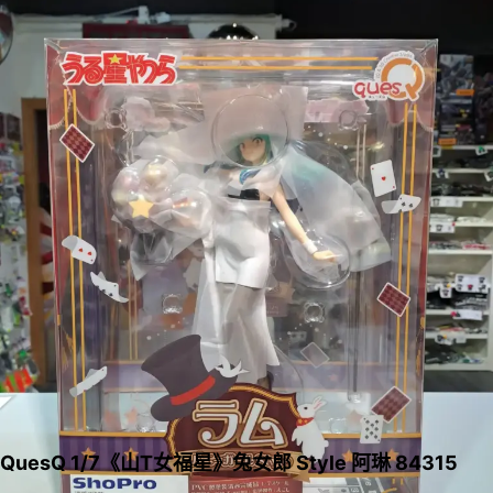
QuesQ 1/7《山T女福星》兔女郎 Style 阿琳 84315