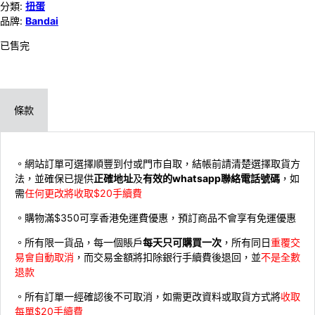
分類:
扭蛋
品牌:
Bandai
已售完
條款
。網站訂單可選擇順豐到付或門市自取，結帳前請清楚選擇取貨方
法，並確保已提供
正確地址
及
有效的whatsapp聯絡電話號碼
，如
需
任何更改將收取$20手續費
。購物滿$350可享香港免運費優惠，預訂商品不會享有免運優惠
。所有限一貨品，每一個賬戶
每天只可購買一次
，所有同日
重覆交
易會自動取消
，而交易金額將扣除銀行手續費後退回，並
不是全數
退款
。所有訂單一經確認後不可取消，如需更改資料或取貨方式將
收取
每單$20手續費