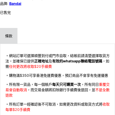
品牌:
Bandai
已售完
條款
。網站訂單可選擇順豐到付或門市自取，結帳前請清楚選擇取貨方
法，並確保已提供
正確地址
及
有效的whatsapp聯絡電話號碼
，如
需
任何更改將收取$20手續費
。購物滿$350可享香港免運費優惠，預訂商品不會享有免運優惠
。所有限一貨品，每一個賬戶
每天只可購買一次
，所有同日
重覆交
易會自動取消
，而交易金額將扣除銀行手續費後退回，並
不是全數
退款
。所有訂單一經確認後不可取消，如需更改資料或取貨方式將
收取
每單$20手續費