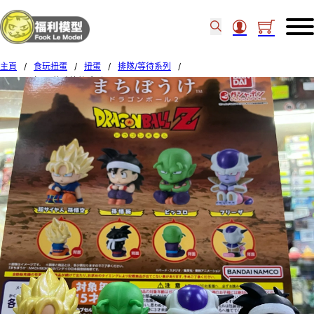
主頁
/
食玩扭蛋
/
扭蛋
/
排隊/等待系列
/
BANDAI 扭蛋 龍珠等待系列 2 Set of 4pcs (8)