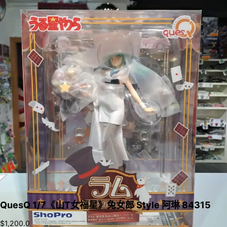
QuesQ 1/7《山T女福星》兔女郎 Style 阿琳 84315
$
1,200.0