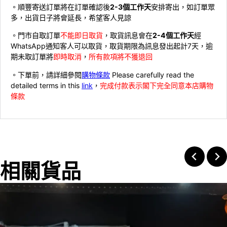
。順豐寄送訂單將在訂單確認後
2-3個工作天
安排寄出，如訂單眾
多，出貨日子將會延長，希望客人見諒
。門市自取訂單
不能即日取貨
，取貨訊息會在
2-4個工作天
經
WhatsApp通知客人可以取貨，取貨期限為訊息發出起計7天，逾
期未取訂單將
即時取消
，
所有款項將不獲退回
。下單前，請詳細參閱
購物條款
Please carefully read the
detailed terms in this
link
，
完成付款表示閣下完全同意本店購物
條款
相關貨品