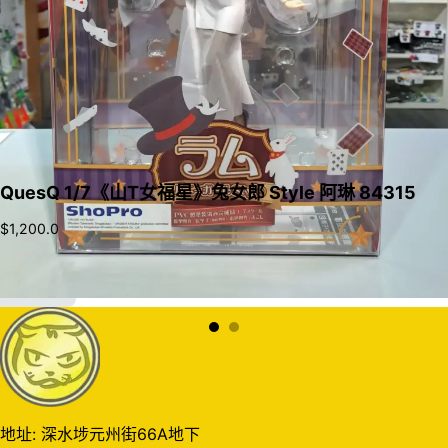
QuesQ 1/7《山T女福星》兔女郎 Style 阿琳 84315
$
1,200.0
加入購物車
地址: 深水埗元州街66A地下