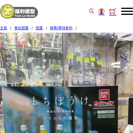
主頁
/
食玩扭蛋
/
扭蛋
/
排隊/等待系列
/
BANDAI 扭蛋 飲品等待 Set of 5pcs (2)