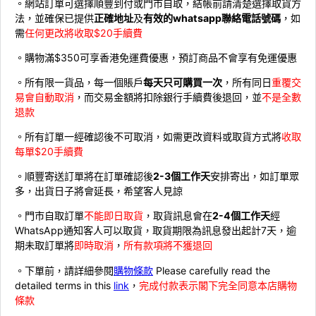
。網站訂單可選擇順豐到付或門市自取，結帳前請清楚選擇取貨方
法，並確保已提供
正確地址
及
有效的whatsapp聯絡電話號碼
，如
需
任何更改將收取$20手續費
。購物滿$350可享香港免運費優惠，預訂商品不會享有免運優惠
。所有限一貨品，每一個賬戶
每天只可購買一次
，所有同日
重覆交
易會自動取消
，而交易金額將扣除銀行手續費後退回，並
不是全數
退款
。所有訂單一經確認後不可取消，如需更改資料或取貨方式將
收取
每單$20手續費
。順豐寄送訂單將在訂單確認後
2-3個工作天
安排寄出，如訂單眾
多，出貨日子將會延長，希望客人見諒
。門市自取訂單
不能即日取貨
，取貨訊息會在
2-4個工作天
經
WhatsApp通知客人可以取貨，取貨期限為訊息發出起計7天，逾
期未取訂單將
即時取消
，
所有款項將不獲退回
。下單前，請詳細參閱
購物條款
Please carefully read the
detailed terms in this
link
，
完成付款表示閣下完全同意本店購物
條款