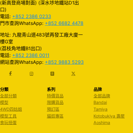
(新高登商場對面) (深水埗地鐵站D1出
口)
電話:
+852 2386 0233
門市查詢WhatsApp:
+852 6682 4478
地址: 九龍青山道483號再發工廠大廈一
樓G室
(荔枝角地鐵B1出口)
電話:
+852 2386 0011
網站查詢WhatsApp:
+852 9883 5293
分類
系列
品牌
全部分類
特價貨品
全部品牌
模型
限購貨品
Bandai
4WD四姑姐
預訂區
Tamiya
模型工具
貓奴專區
Kotobukiya 壽屋
食玩扭蛋
Aoshima