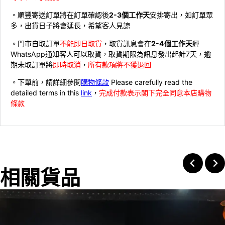
。順豐寄送訂單將在訂單確認後
2-3個工作天
安排寄出，如訂單眾
多，出貨日子將會延長，希望客人見諒
。門市自取訂單
不能即日取貨
，取貨訊息會在
2-4個工作天
經
WhatsApp通知客人可以取貨，取貨期限為訊息發出起計7天，逾
期未取訂單將
即時取消
，
所有款項將不獲退回
。下單前，請詳細參閱
購物條款
Please carefully read the
detailed terms in this
link
，
完成付款表示閣下完全同意本店購物
條款
相關貨品