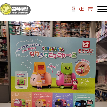
主頁
/
食玩扭蛋
/
扭蛋
/
BANDAI 扭蛋 蠟筆小新 角色車 第2彈 Set of 4 (後)