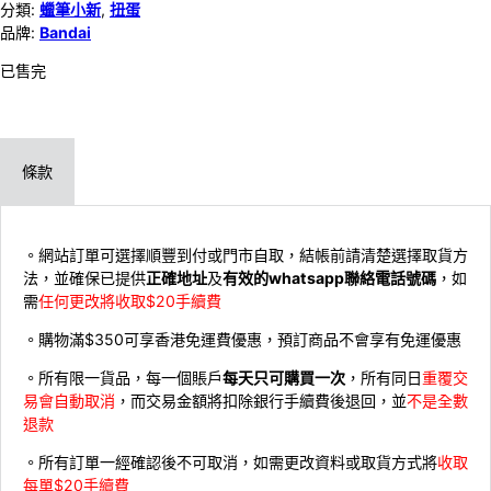
分類:
蠟筆小新
,
扭蛋
品牌:
Bandai
已售完
條款
。網站訂單可選擇順豐到付或門市自取，結帳前請清楚選擇取貨方
法，並確保已提供
正確地址
及
有效的whatsapp聯絡電話號碼
，如
需
任何更改將收取$20手續費
。購物滿$350可享香港免運費優惠，預訂商品不會享有免運優惠
。所有限一貨品，每一個賬戶
每天只可購買一次
，所有同日
重覆交
易會自動取消
，而交易金額將扣除銀行手續費後退回，並
不是全數
退款
。所有訂單一經確認後不可取消，如需更改資料或取貨方式將
收取
每單$20手續費