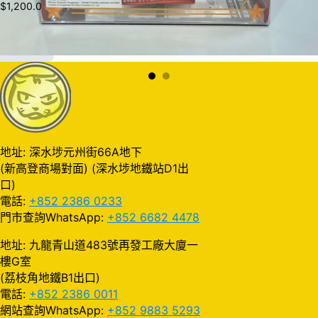
$
1,200.0
加入購物車
地址: 深水埗元州街66A地下
(新高登商場對面) (深水埗地鐵站D1出
口)
電話:
+852 2386 0233
門市查詢WhatsApp:
+852 6682 4478
地址: 九龍青山道483號再發工廠大廈一
樓G室
(荔枝角地鐵B1出口)
電話:
+852 2386 0011
網站查詢WhatsApp:
+852 9883 5293