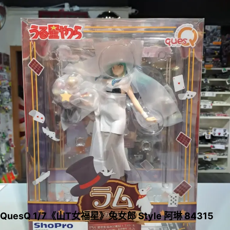
QuesQ 1/7《山T女福星》兔女郎 Style 阿琳 84315