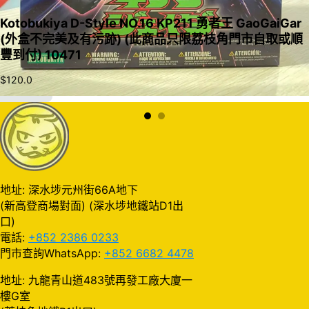
Kotobukiya D-Style NO.16 KP211 勇者王 GaoGaiGar
(外盒不完美及有污跡) (此商品只限荔枝角門市自取或順
豐到付) 10471
$
120.0
加入購物車
地址: 深水埗元州街66A地下
(新高登商場對面) (深水埗地鐵站D1出
口)
電話:
+852 2386 0233
門市查詢WhatsApp:
+852 6682 4478
地址: 九龍青山道483號再發工廠大廈一
樓G室