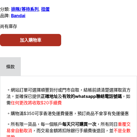
分類:
排隊/等待系列
,
扭蛋
品牌:
Bandai
尚有庫存
加入購物車
條款
。網站訂單可選擇順豐到付或門市自取，結帳前請清楚選擇取貨方
法，並確保已提供
正確地址
及
有效的whatsapp聯絡電話號碼
，如
需
任何更改將收取$20手續費
。購物滿$350可享香港免運費優惠，預訂商品不會享有免運優惠
。所有限一貨品，每一個賬戶
每天只可購買一次
，所有同日
重覆交
易會自動取消
，而交易金額將扣除銀行手續費後退回，並
不是全數
退款