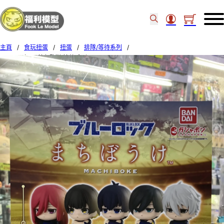
主頁
/
食玩扭蛋
/
扭蛋
/
排隊/等待系列
/
BANDAI 扭蛋 藍色監獄 等待系列 Set of 5pcs (2)