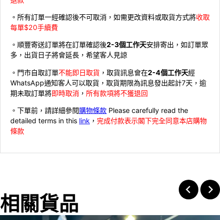
。所有訂單一經確認後不可取消，如需更改資料或取貨方式將
收取
每單$20手續費
。順豐寄送訂單將在訂單確認後
2-3個工作天
安排寄出，如訂單眾
多，出貨日子將會延長，希望客人見諒
。門市自取訂單
不能即日取貨
，取貨訊息會在
2-4個工作天
經
WhatsApp通知客人可以取貨，取貨期限為訊息發出起計7天，逾
期未取訂單將
即時取消
，
所有款項將不獲退回
。下單前，請詳細參閱
購物條款
Please carefully read the
detailed terms in this
link
，
完成付款表示閣下完全同意本店購物
條款
相關貨品