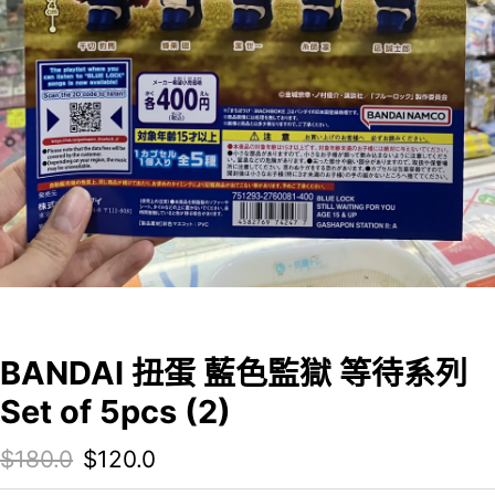
BANDAI 扭蛋 藍色監獄 等待系列
Set of 5pcs (2)
Original price was: $180.0.
Current price is: $120.0.
$
180.0
$
120.0