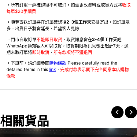
。所有訂單一經確認後不可取消，如需更改資料或取貨方式將
收取
每單$20手續費
。順豐寄送訂單將在訂單確認後
2-3個工作天
安排寄出，如訂單眾
多，出貨日子將會延長，希望客人見諒
。門市自取訂單
不能即日取貨
，取貨訊息會在
2-4個工作天
經
WhatsApp通知客人可以取貨，取貨期限為訊息發出起計7天，逾
期未取訂單將
即時取消
，
所有款項將不獲退回
。下單前，請詳細參閱
購物條款
Please carefully read the
detailed terms in this
link
，
完成付款表示閣下完全同意本店購物
條款
相關貨品