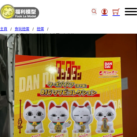
主頁
/
食玩扭蛋
/
扭蛋
/
Bandai 扭蛋 膽大黨 高速婆婆 大軟膠公仔收藏 (Set of 4)