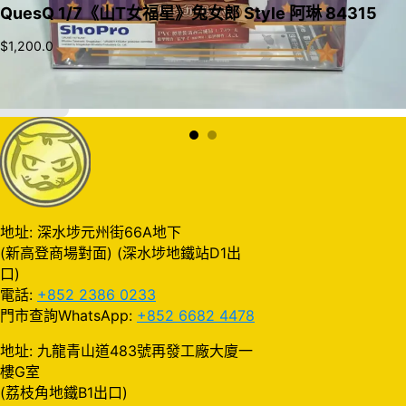
QuesQ 1/7《山T女福星》兔女郎 Style 阿琳 84315
$
1,200.0
加入購物車
地址: 深水埗元州街66A地下
(新高登商場對面) (深水埗地鐵站D1出
口)
電話:
+852 2386 0233
門市查詢WhatsApp:
+852 6682 4478
地址: 九龍青山道483號再發工廠大廈一
樓G室
(荔枝角地鐵B1出口)