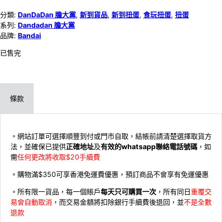
分類:
DanDaDan 膽大黨
,
新到貨品
,
新到扭蛋
,
食玩扭蛋
,
扭蛋
系列:
Dandadan 膽大黨
品牌:
Bandai
已售完
條款
。網站訂單可選擇順豐到付或門市自取，結帳前請清楚選擇取貨方
法，並確保已提供
正確地址
及
有效的whatsapp聯絡電話號碼
，如
需
任何更改將收取$20手續費
。購物滿$350可享香港免運費優惠，預訂商品不會享有免運優惠
。所有限一貨品，每一個賬戶
每天只可購買一次
，所有同日
重覆交
易會自動取消
，而交易金額將扣除銀行手續費後退回，並
不是全數
退款