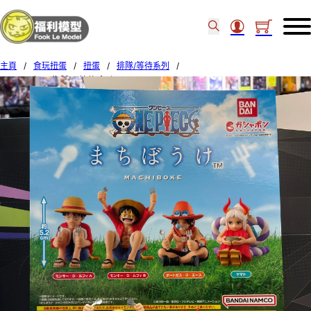
主頁
/
食玩扭蛋
/
扭蛋
/
排隊/等待系列
/
BANDAI 扭蛋 海賊王 等待系列 Set of 4 (6)