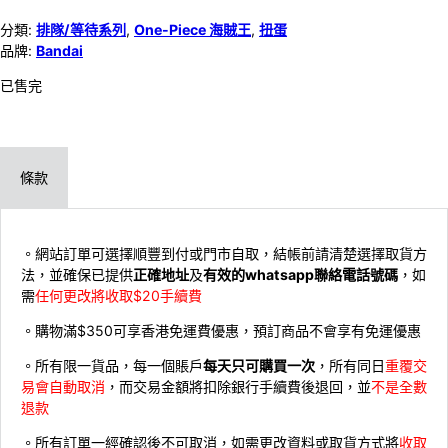
分類:
排隊/等待系列
,
One-Piece 海賊王
,
扭蛋
品牌:
Bandai
已售完
條款
。網站訂單可選擇順豐到付或門市自取，結帳前請清楚選擇取貨方
法，並確保已提供
正確地址
及
有效的whatsapp聯絡電話號碼
，如
需
任何更改將收取$20手續費
。購物滿$350可享香港免運費優惠，預訂商品不會享有免運優惠
。所有限一貨品，每一個賬戶
每天只可購買一次
，所有同日
重覆交
易會自動取消
，而交易金額將扣除銀行手續費後退回，並
不是全數
退款
。所有訂單一經確認後不可取消，如需更改資料或取貨方式將
收取