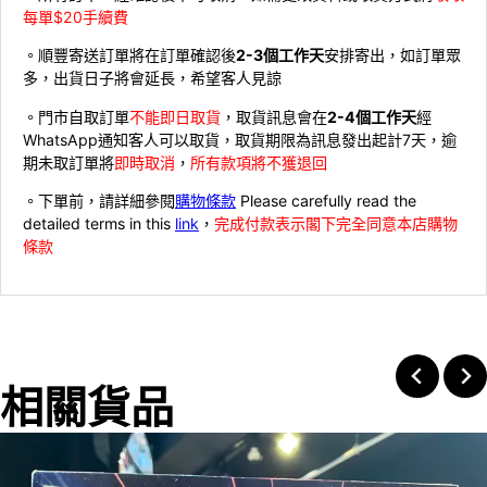
每單$20手續費
。順豐寄送訂單將在訂單確認後
2-3個工作天
安排寄出，如訂單眾
多，出貨日子將會延長，希望客人見諒
。門市自取訂單
不能即日取貨
，取貨訊息會在
2-4個工作天
經
WhatsApp通知客人可以取貨，取貨期限為訊息發出起計7天，逾
期未取訂單將
即時取消
，
所有款項將不獲退回
。下單前，請詳細參閱
購物條款
Please carefully read the
detailed terms in this
link
，
完成付款表示閣下完全同意本店購物
條款
相關貨品