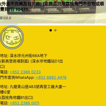
(外盒不完美及有污跡) (此商品只限荔枝角門市自取或順
豐到付) 10471
$
120.0
加入購物車
地址: 深水埗元州街66A地下
(新高登商場對面) (深水埗地鐵站D1出
口)
電話:
+852 2386 0233
門市查詢WhatsApp:
+852 6682 4478
地址: 九龍青山道483號再發工廠大廈一
樓G室
(荔枝角地鐵B1出口)
電話:
+852 2386 0011