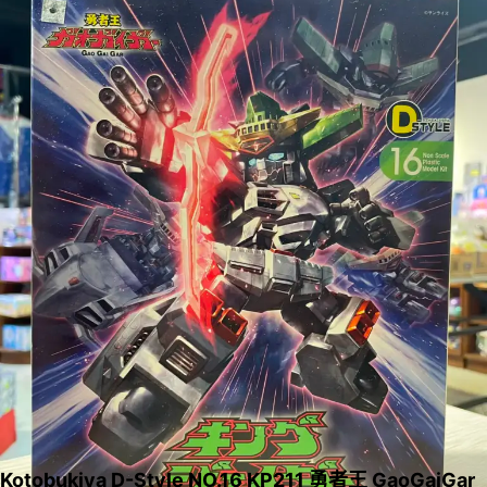
Kotobukiya D-Style NO.16 KP211 勇者王 GaoGaiGar