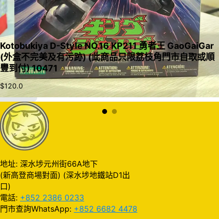
Kotobukiya D-Style NO.16 KP211 勇者王 GaoGaiGar
(外盒不完美及有污跡) (此商品只限荔枝角門市自取或順
豐到付) 10471
$
120.0
加入購物車
地址: 深水埗元州街66A地下
(新高登商場對面) (深水埗地鐵站D1出
口)
電話:
+852 2386 0233
門市查詢WhatsApp:
+852 6682 4478