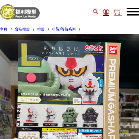
主頁
/
食玩扭蛋
/
扭蛋
/
排隊/等待系列
/
Bandai 扭蛋 – 機動戰士高達 等待系列 L-Size (Set of 4) (後)