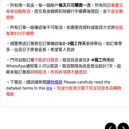
。所有限一貨品，每一個賬戶
每天只可購買一次
，所有同日
重覆交
易會自動取消
，而交易金額將扣除銀行手續費後退回，並
不是全數
退款
。所有訂單一經確認後不可取消，如需更改資料或取貨方式將
收取
每單$20手續費
。順豐寄送訂單將在訂單確認後
2-3個工作天
安排寄出，如訂單眾
多，出貨日子將會延長，希望客人見諒
。門市自取訂單
不能即日取貨
，取貨訊息會在
2-4個工作天
經
WhatsApp通知客人可以取貨，取貨期限為訊息發出起計7天，逾
期未取訂單將
即時取消
，
所有款項將不獲退回
。下單前，請詳細參閱
購物條款
Please carefully read the
detailed terms in this
link
，
完成付款表示閣下完全同意本店購物
條款