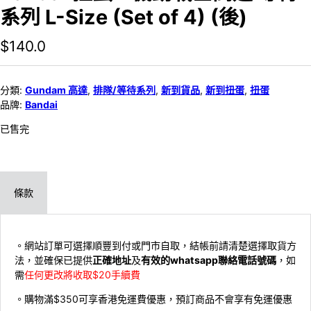
系列 L-Size (Set of 4) (後)
$
140.0
分類:
Gundam 高達
,
排隊/等待系列
,
新到貨品
,
新到扭蛋
,
扭蛋
品牌:
Bandai
已售完
條款
。網站訂單可選擇順豐到付或門市自取，結帳前請清楚選擇取貨方
法，並確保已提供
正確地址
及
有效的whatsapp聯絡電話號碼
，如
需
任何更改將收取$20手續費
。購物滿$350可享香港免運費優惠，預訂商品不會享有免運優惠