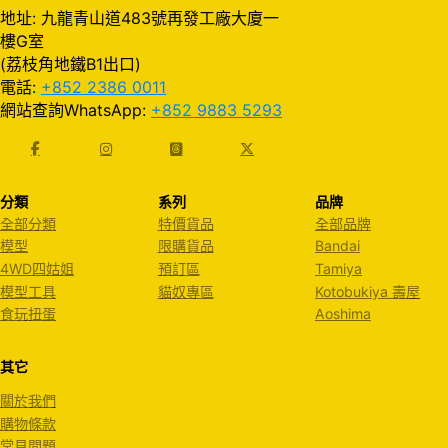
地址: 九龍青山道483號再發工廠大廈一
樓G室
(荔枝角地鐵B1出口)
電話:
+852 2386 0011
網站查詢WhatsApp:
+852 9883 5293
分類
系列
品牌
全部分類
特價貨品
全部品牌
模型
限購貨品
Bandai
4WD四姑姐
預訂區
Tamiya
模型工具
貓奴專區
Kotobukiya 壽屋
食玩扭蛋
Aoshima
其它
關於我們
購物條款
常見問題