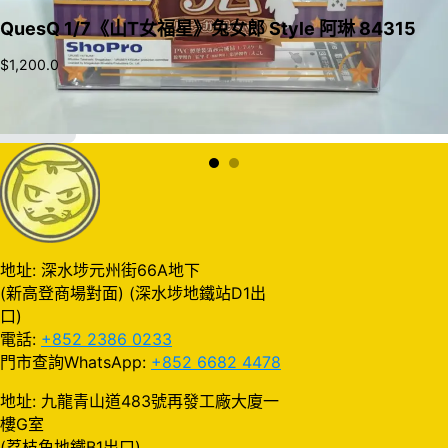
QuesQ 1/7《山T女福星》兔女郎 Style 阿琳 84315
$
1,200.0
加入購物車
地址: 深水埗元州街66A地下
(新高登商場對面) (深水埗地鐵站D1出
口)
電話:
+852 2386 0233
門市查詢WhatsApp:
+852 6682 4478
地址: 九龍青山道483號再發工廠大廈一
樓G室
(荔枝角地鐵B1出口)