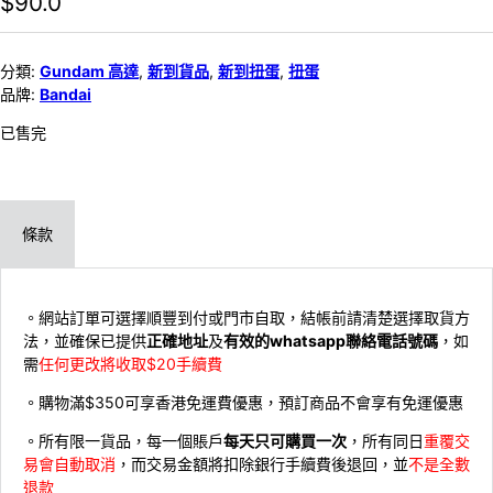
$
90.0
分類:
Gundam 高達
,
新到貨品
,
新到扭蛋
,
扭蛋
品牌:
Bandai
已售完
條款
。網站訂單可選擇順豐到付或門市自取，結帳前請清楚選擇取貨方
法，並確保已提供
正確地址
及
有效的whatsapp聯絡電話號碼
，如
需
任何更改將收取$20手續費
。購物滿$350可享香港免運費優惠，預訂商品不會享有免運優惠
。所有限一貨品，每一個賬戶
每天只可購買一次
，所有同日
重覆交
易會自動取消
，而交易金額將扣除銀行手續費後退回，並
不是全數
退款