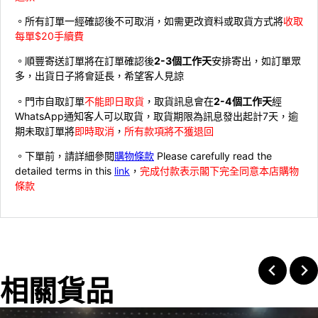
。所有訂單一經確認後不可取消，如需更改資料或取貨方式將
收取
每單$20手續費
。順豐寄送訂單將在訂單確認後
2-3個工作天
安排寄出，如訂單眾
多，出貨日子將會延長，希望客人見諒
。門市自取訂單
不能即日取貨
，取貨訊息會在
2-4個工作天
經
WhatsApp通知客人可以取貨，取貨期限為訊息發出起計7天，逾
期未取訂單將
即時取消
，
所有款項將不獲退回
。下單前，請詳細參閱
購物條款
Please carefully read the
detailed terms in this
link
，
完成付款表示閣下完全同意本店購物
條款
相關貨品