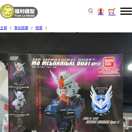
主頁
/
食玩扭蛋
/
扭蛋
/
Bandai 扭蛋 – 機動戰士高達機械胸像 MS-09 命運高達 Spec II (Set of 3) (後)