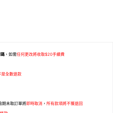
號碼
，如需
任何更改將收取$20手續費
不是全數退款
，逾期未取訂單將
即時取消
，
所有款項將不獲退回