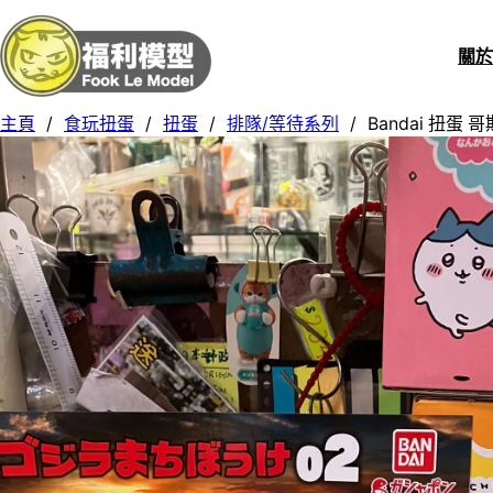
關
主頁
/
食玩扭蛋
/
扭蛋
/
排隊/等待系列
/
Bandai 扭蛋 哥斯