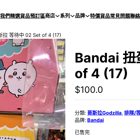
商店
系列
品牌
於我們
精選貨品
預訂區
特價貨品
常見問題
聯絡
拉 等待中 02 Set of 4 (17)
Bandai 
of 4 (17)
$
100.0
分類:
哥斯拉Godzilla
,
排隊/
品牌:
Bandai
已售完