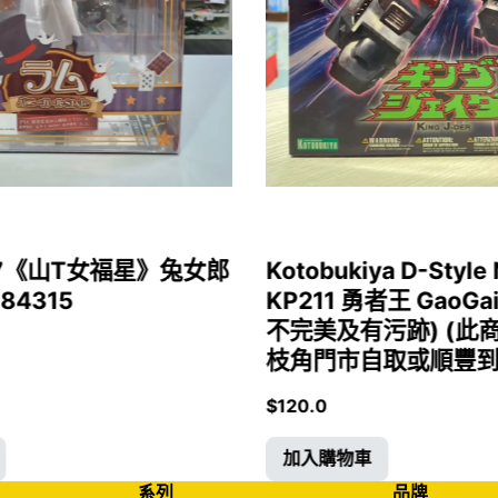
1/7《山T女福星》兔女郎
Kotobukiya D-Style 
 84315
KP211 勇者王 GaoGa
不完美及有污跡) (此
枝角門市自取或順豐到付)
$
120.0
加入購物車
系列
品牌