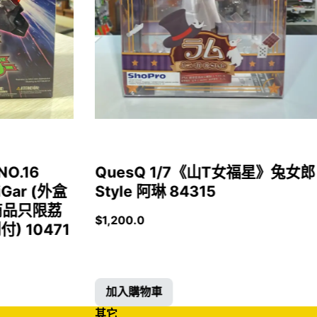
NO.16
QuesQ 1/7《山T女福星》兔女郎
iGar (外盒
Style 阿琳 84315
商品只限荔
$
1,200.0
 10471
加入購物車
其它