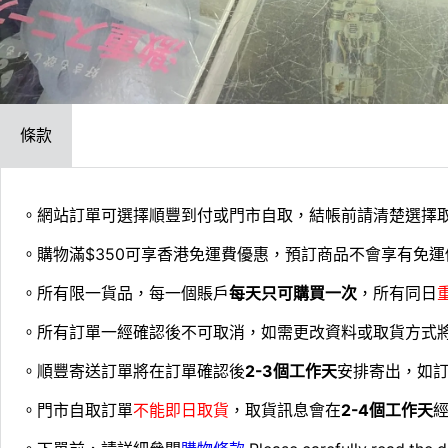
條款
。網站訂單可選擇順豐到付或門市自取，結帳前請清楚選擇
。購物滿$350可享香港免運費優惠，預訂商品不會享有免運
。所有限一貨品，每一個賬戶
每天只可購買一次
，所有同日
。所有訂單一經確認後不可取消，如需更改資料或取貨方式
。順豐寄送訂單將在訂單確認後
2-3個工作天
安排寄出，如
。門市自取訂單
不能即日取貨
，取貨訊息會在
2-4個工作天
經