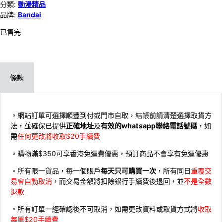
分類:
動漫精品
品牌:
Bandai
已售完
條款
。網站訂單可選擇順豐到付或門市自取，結帳前請清楚選擇取貨方
法，並確保已提供
正確地址
及
有效的whatsapp聯絡電話號碼
，如
需
任何更改將收取$20手續費
。購物滿$350可享香港免運費優惠，預訂商品不會享有免運優惠
。所有限一貨品，每一個賬戶
每天只可購買一次
，所有同日
重覆交
易會自動取消
，而交易金額將扣除銀行手續費後退回，並
不是全數
退款
。所有訂單一經確認後不可取消，如需更改資料或取貨方式將
收取
每單$20手續費