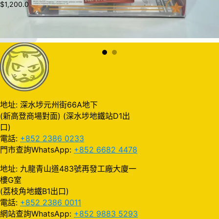
$
1,200.0
加入購物車
地址: 深水埗元州街66A地下
(新高登商場對面) (深水埗地鐵站D1出
口)
電話:
+852 2386 0233
門市查詢WhatsApp:
+852 6682 4478
地址: 九龍青山道483號再發工廠大廈一
樓G室
(荔枝角地鐵B1出口)
電話:
+852 2386 0011
網站查詢WhatsApp:
+852 9883 5293