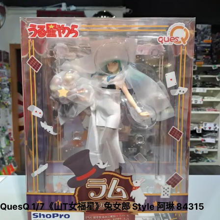
QuesQ 1/7《山T女福星》兔女郎 Style 阿琳 84315