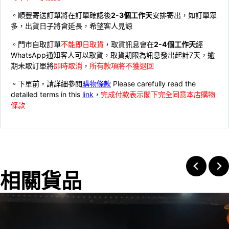
。順豐寄送訂單將在訂單確認後
2-3個工作天
安排寄出，如訂單眾
多，出貨日子將會延長，希望客人見諒
。門市自取訂單
不能即日取貨
，取貨訊息會在
2-4個工作天
經
WhatsApp通知客人可以取貨，取貨期限為訊息發出起計7天，逾
期未取訂單將
即時取消
，
所有款項將不獲退回
。下單前，請詳細參閱
購物條款
Please carefully read the
detailed terms in this
link
，
完成付款表示閣下完全同意本店購物
條款
相關貨品