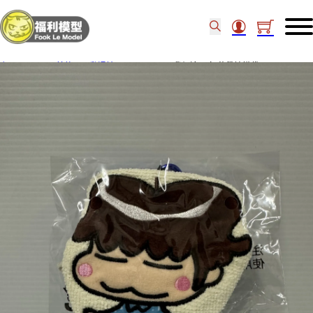
主頁
/
other 其他
/
動漫精品
/
BANDAI 我們這一家 花帶桔掛袋 661849