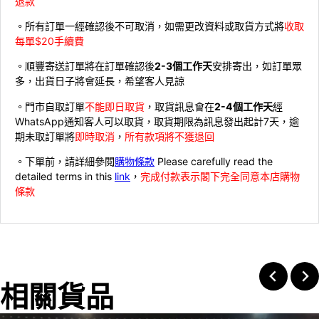
退款
。所有訂單一經確認後不可取消，如需更改資料或取貨方式將
收取
每單$20手續費
。順豐寄送訂單將在訂單確認後
2-3個工作天
安排寄出，如訂單眾
多，出貨日子將會延長，希望客人見諒
。門市自取訂單
不能即日取貨
，取貨訊息會在
2-4個工作天
經
WhatsApp通知客人可以取貨，取貨期限為訊息發出起計7天，逾
期未取訂單將
即時取消
，
所有款項將不獲退回
。下單前，請詳細參閱
購物條款
Please carefully read the
detailed terms in this
link
，
完成付款表示閣下完全同意本店購物
條款
相關貨品