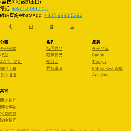
(荔枝角地鐵B1出口)
電話:
+852 2386 0011
網站查詢WhatsApp:
+852 9883 5293
分類
系列
品牌
全部分類
特價貨品
全部品牌
模型
限購貨品
Bandai
4WD四姑姐
預訂區
Tamiya
模型工具
貓奴專區
Kotobukiya 壽屋
食玩扭蛋
Aoshima
其它
關於我們
購物條款
常見問題
聯絡我們
© 2026 福利模型 Fook Le R/C Model. All right reserved.