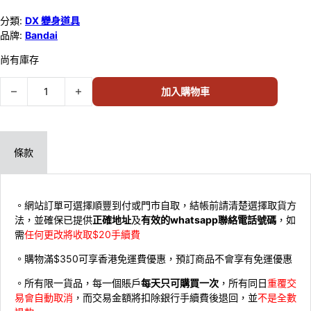
分類:
DX 變身道具
品牌:
Bandai
尚有庫存
BANDAI [幪面超人ZEZTZ] DX ZEZTZ 執照 72946 數量
加入購物車
條款
。網站訂單可選擇順豐到付或門市自取，結帳前請清楚選擇取貨方
法，並確保已提供
正確地址
及
有效的whatsapp聯絡電話號碼
，如
需
任何更改將收取$20手續費
。購物滿$350可享香港免運費優惠，預訂商品不會享有免運優惠
。所有限一貨品，每一個賬戶
每天只可購買一次
，所有同日
重覆交
易會自動取消
，而交易金額將扣除銀行手續費後退回，並
不是全數