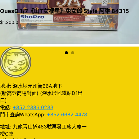
QuesQ 1/7《山T女福星》兔女郎 Style 阿琳 84315
$
1,200.0
加入購物車
地址: 深水埗元州街66A地下
(新高登商場對面) (深水埗地鐵站D1出
口)
電話:
+852 2386 0233
門市查詢WhatsApp:
+852 6682 4478
地址: 九龍青山道483號再發工廠大廈一
樓G室