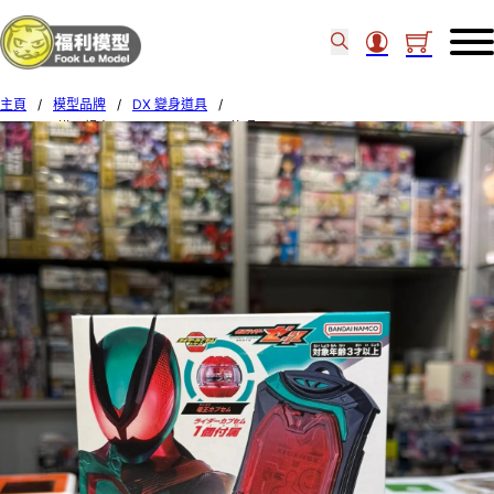
主頁
/
模型品牌
/
DX 變身道具
/
BANDAI [幪面超人ZEZTZ] DX ZEZTZ 執照 72946