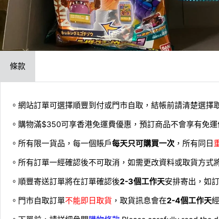
條款
。網站訂單可選擇順豐到付或門市自取，結帳前請清楚選擇
。購物滿$350可享香港免運費優惠，預訂商品不會享有免運
。所有限一貨品，每一個賬戶
每天只可購買一次
，所有同日
。所有訂單一經確認後不可取消，如需更改資料或取貨方式
。順豐寄送訂單將在訂單確認後
2-3個工作天
安排寄出，如
。門市自取訂單
不能即日取貨
，取貨訊息會在
2-4個工作天
經