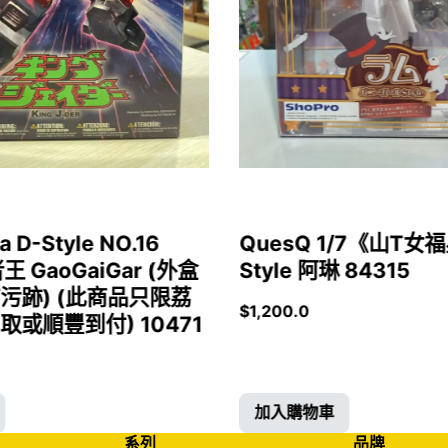
a D-Style NO.16
QuesQ 1/7《山T
者王 GaoGaiGar (外盒
Style 阿琳 84315
污跡) (此商品只限荔
$
1,200.0
或順豐到付) 10471
加入購物車
系列
品牌