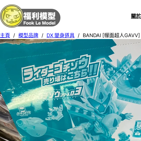
關
主頁
/
模型品牌
/
DX 變身道具
/
BANDAI [幪面超人GAVV] 