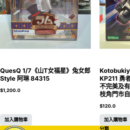
QuesQ 1/7《山T女福星》兔女郎
Kotobukiy
Style 阿琳 84315
KP211 勇
不完美及有
$
1,200.0
枝角門市自取
$
120.0
加入購物車
加入購物車
分類