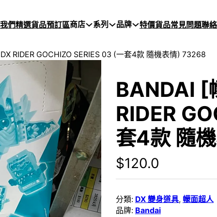
商店
系列
品牌
於我們
精選貨品
預訂區
特價貨品
常見問題
聯絡
DX RIDER GOCHIZO SERIES 03 (一套4款 隨機表情) 73268
BANDAI 
RIDER GO
套4款 隨機
$
120.0
分類:
DX 變身道具
,
幪面超人
品牌:
Bandai