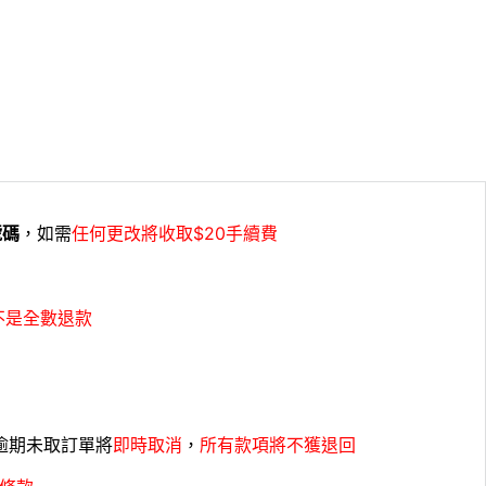
號碼
，如需
任何更改將收取$20手續費
不是全數退款
，逾期未取訂單將
即時取消
，
所有款項將不獲退回