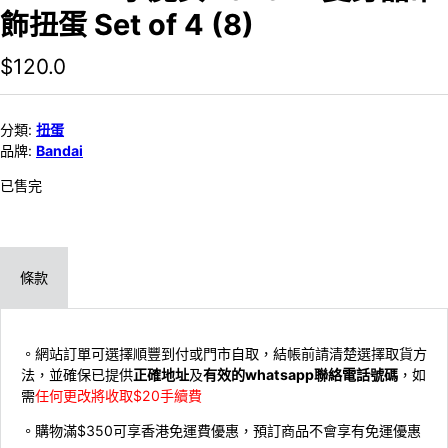
飾扭蛋 Set of 4 (8)
$
120.0
分類:
扭蛋
品牌:
Bandai
已售完
條款
。網站訂單可選擇順豐到付或門市自取，結帳前請清楚選擇取貨方
法，並確保已提供
正確地址
及
有效的whatsapp聯絡電話號碼
，如
需
任何更改將收取$20手續費
。購物滿$350可享香港免運費優惠，預訂商品不會享有免運優惠