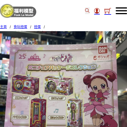
主頁
/
食玩扭蛋
/
扭蛋
/
BANDAI 小魔女DoReMi 變身品吊飾扭蛋 Set of 4 (8)