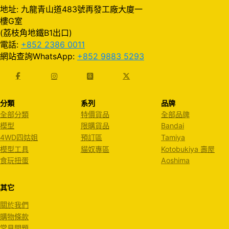
地址: 九龍青山道483號再發工廠大廈一
樓G室
(荔枝角地鐵B1出口)
電話:
+852 2386 0011
網站查詢WhatsApp:
+852 9883 5293
分類
系列
品牌
全部分類
特價貨品
全部品牌
模型
限購貨品
Bandai
4WD四姑姐
預訂區
Tamiya
模型工具
貓奴專區
Kotobukiya 壽屋
食玩扭蛋
Aoshima
其它
關於我們
購物條款
常見問題