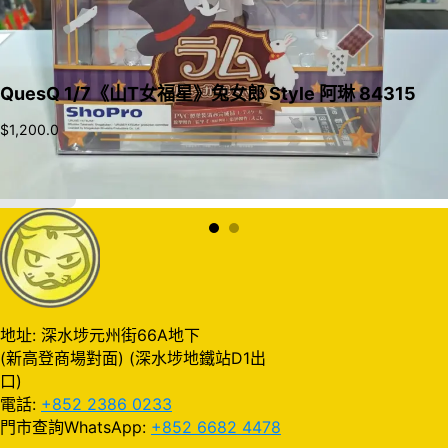
QuesQ 1/7《山T女福星》兔女郎 Style 阿琳 84315
$
1,200.0
加入購物車
地址: 深水埗元州街66A地下
(新高登商場對面) (深水埗地鐵站D1出
口)
電話:
+852 2386 0233
門市查詢WhatsApp:
+852 6682 4478