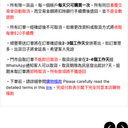
。所有限一貨品，每一個賬戶
每天只可購買一次
，所有同日
重覆交
易會自動取消
，而交易金額將扣除銀行手續費後退回，並
不是全數
退款
。所有訂單一經確認後不可取消，如需更改資料或取貨方式將
收取
每單$20手續費
。順豐寄送訂單將在訂單確認後
2-3個工作天
安排寄出，如訂單眾
多，出貨日子將會延長，希望客人見諒
。門市自取訂單
不能即日取貨
，取貨訊息會在
2-4個工作天
經
WhatsApp通知客人可以取貨，取貨期限為訊息發出起計7天，逾
期未取訂單將
即時取消
，
所有款項將不獲退回
。下單前，請詳細參閱
購物條款
Please carefully read the
detailed terms in this
link
，
完成付款表示閣下完全同意本店購物
條款