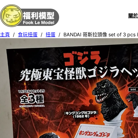
關
主頁
/
食玩扭蛋
/
扭蛋
/
BANDAI 哥斯拉頭像 set of 3 pcs 