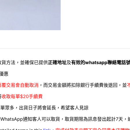
取貨方法，並確保已提供
正確地址
及
有效的whatsapp聯絡電話
優惠
重覆交易會自動取消
，而交易金額將扣除銀行手續費後退回，並
將
收取每單$20手續費
訂單眾多，出貨日子將會延長，希望客人見諒
WhatsApp通知客人可以取貨，取貨期限為訊息發出起計7天