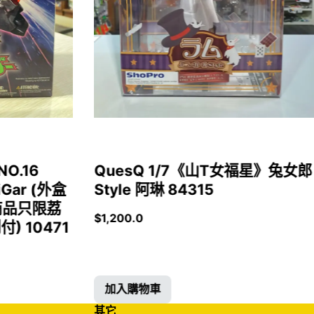
NO.16
QuesQ 1/7《山T女福星》兔女郎
iGar (外盒
Style 阿琳 84315
商品只限荔
$
1,200.0
 10471
加入購物車
其它