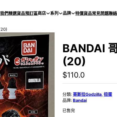
商店
系列
品牌
於我們
精選貨品
預訂區
特價貨品
常見問題
聯絡
(20)
BANDAI 哥
(20)
$
110.0
分類:
哥斯拉Godzilla
,
扭蛋
品牌:
Bandai
已售完