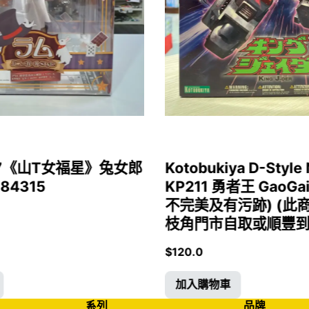
1/7《山T女福星》兔女郎
Kotobukiya D-Style 
 84315
KP211 勇者王 GaoGa
不完美及有污跡) (此
枝角門市自取或順豐到付)
$
120.0
加入購物車
系列
品牌