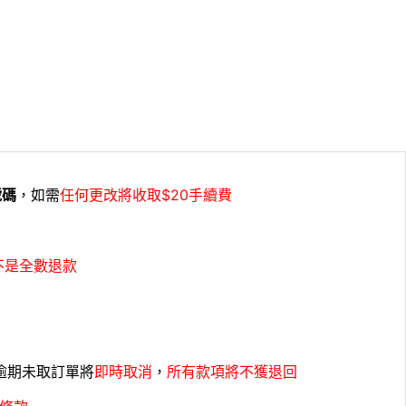
號碼
，如需
任何更改將收取$20手續費
不是全數退款
，逾期未取訂單將
即時取消
，
所有款項將不獲退回