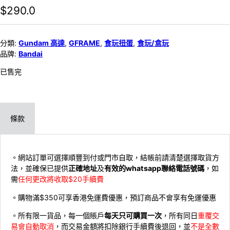
$
290.0
分類:
Gundam 高達
,
GFRAME
,
食玩扭蛋
,
食玩/盒玩
品牌:
Bandai
已售完
條款
。網站訂單可選擇順豐到付或門市自取，結帳前請清楚選擇取貨方
法，並確保已提供
正確地址
及
有效的whatsapp聯絡電話號碼
，如
需
任何更改將收取$20手續費
。購物滿$350可享香港免運費優惠，預訂商品不會享有免運優惠
。所有限一貨品，每一個賬戶
每天只可購買一次
，所有同日
重覆交
易會自動取消
，而交易金額將扣除銀行手續費後退回，並
不是全數