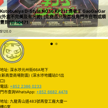
Kotobukiya D-Style NO.16 KP211 勇者王 GaoGaiGar
(外盒不完美及有污跡) (此商品只限荔枝角門市自取或順
豐到付) 10471
$
120.0
加入購物車
地址: 深水埗元州街66A地下
(新高登商場對面) (深水埗地鐵站D1出
口)
電話:
+852 2386 0233
門市查詢WhatsApp:
+852 6682 4478
地址: 九龍青山道483號再發工廠大廈一
樓G室