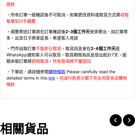
退款
。所有訂單一經確認後不可取消，如需更改資料或取貨方式將
收取
每單$20手續費
。順豐寄送訂單將在訂單確認後
2-3個工作天
安排寄出，如訂單眾
多，出貨日子將會延長，希望客人見諒
。門市自取訂單
不能即日取貨
，取貨訊息會在
2-4個工作天
經
WhatsApp通知客人可以取貨，取貨期限為訊息發出起計7天，逾
期未取訂單將
即時取消
，
所有款項將不獲退回
。下單前，請詳細參閱
購物條款
Please carefully read the
detailed terms in this
link
，
完成付款表示閣下完全同意本店購物
條款
相關貨品