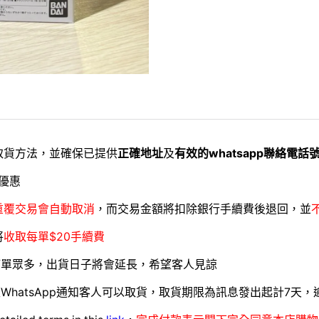
取貨方法，並確保已提供
正確地址
及
有效的whatsapp聯絡電話
優惠
重覆交易會自動取消
，而交易金額將扣除銀行手續費後退回，並
將
收取每單$20手續費
訂單眾多，出貨日子將會延長，希望客人見諒
WhatsApp通知客人可以取貨，取貨期限為訊息發出起計7天