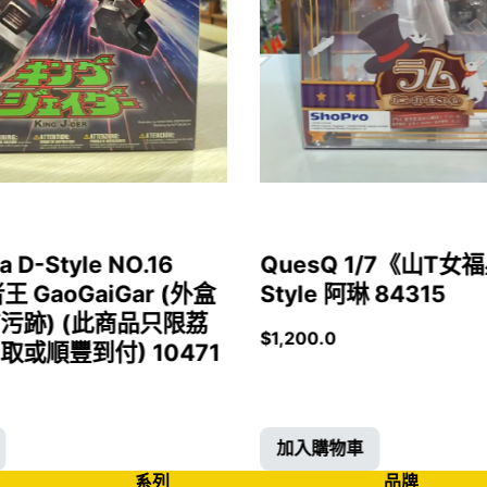
a D-Style NO.16
QuesQ 1/7《山T
者王 GaoGaiGar (外盒
Style 阿琳 84315
污跡) (此商品只限荔
$
1,200.0
或順豐到付) 10471
加入購物車
系列
品牌