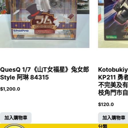
QuesQ 1/7《山T女福星》兔女郎
Kotobukiy
Style 阿琳 84315
KP211 勇
不完美及有
$
1,200.0
枝角門市自取
$
120.0
加入購物車
加入購物車
分類