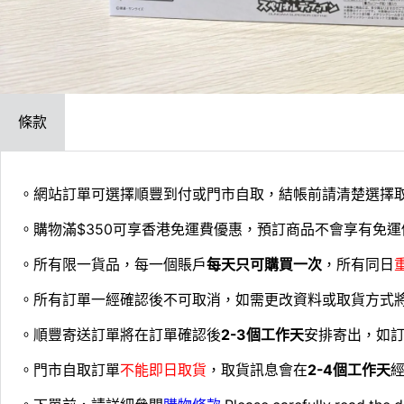
條款
。網站訂單可選擇順豐到付或門市自取，結帳前請清楚選擇
。購物滿$350可享香港免運費優惠，預訂商品不會享有免運
。所有限一貨品，每一個賬戶
每天只可購買一次
，所有同日
。所有訂單一經確認後不可取消，如需更改資料或取貨方式
。順豐寄送訂單將在訂單確認後
2-3個工作天
安排寄出，如
。門市自取訂單
不能即日取貨
，取貨訊息會在
2-4個工作天
經