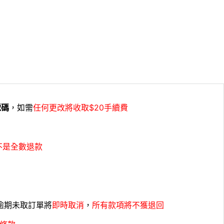
號碼
，如需
任何更改將收取$20手續費
不是全數退款
，逾期未取訂單將
即時取消
，
所有款項將不獲退回