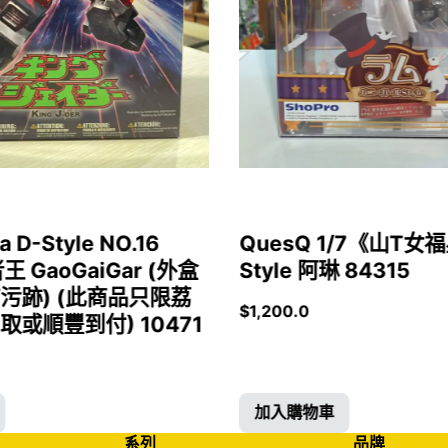
a D-Style NO.16
QuesQ 1/7《山T
者王 GaoGaiGar (外盒
Style 阿琳 84315
污跡) (此商品只限荔
$
1,200.0
或順豐到付) 10471
加入購物車
系列
品牌