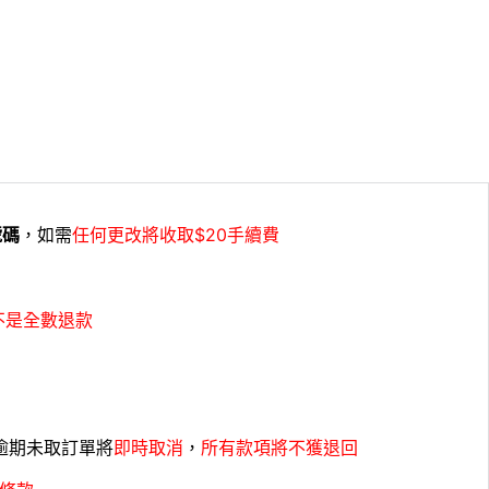
號碼
，如需
任何更改將收取$20手續費
不是全數退款
，逾期未取訂單將
即時取消
，
所有款項將不獲退回