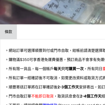
條款
。網站訂單可選擇順豐到付或門市自取，結帳前請清楚選擇
。購物滿$350可享香港免運費優惠，預訂商品不會享有免運
。所有限一貨品，每一個賬戶
每天只可購買一次
，所有同日
。所有訂單一經確認後不可取消，如需更改資料或取貨方式
。順豐寄送訂單將在訂單確認後
2-3個工作天
安排寄出，如
。門市自取訂單
不能即日取貨
，取貨訊息會在
2-4個工作天
經