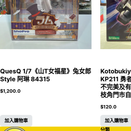
QuesQ 1/7《山T女福星》兔女郎
Kotobukiy
Style 阿琳 84315
KP211 勇
不完美及有
$
1,200.0
枝角門市自取
$
120.0
加入購物車
加入購物車
分類