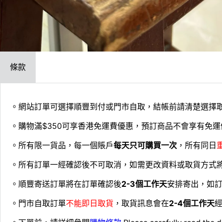
條款
。網站訂單可選擇順豐到付或門市自取，結帳前請清楚選擇
。購物滿$350可享香港免運費優惠，預訂商品不會享有免運
。所有限一貨品，每一個賬戶
每天只可購買一次
，所有同日
。所有訂單一經確認後不可取消，如需更改資料或取貨方式
。順豐寄送訂單將在訂單確認後
2-3個工作天
安排寄出，如
。門市自取訂單
不能即日取貨
，取貨訊息會在
2-4個工作天
經