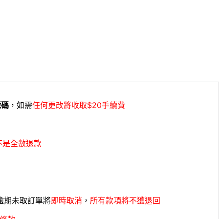
號碼
，如需
任何更改將收取$20手續費
不是全數退款
，逾期未取訂單將
即時取消
，
所有款項將不獲退回