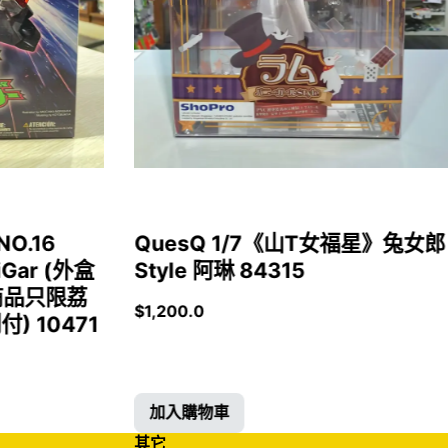
NO.16
QuesQ 1/7《山T女福星》兔女郎
iGar (外盒
Style 阿琳 84315
商品只限荔
$
1,200.0
 10471
加入購物車
其它