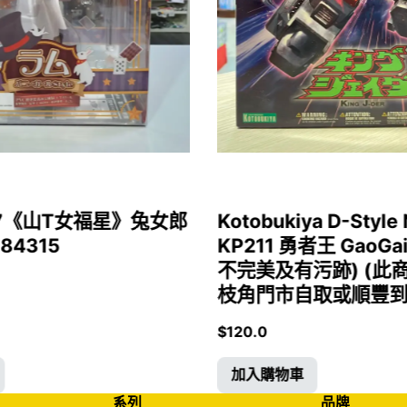
1/7《山T女福星》兔女郎
Kotobukiya D-Style 
 84315
KP211 勇者王 GaoGa
不完美及有污跡) (此
枝角門市自取或順豐到付)
$
120.0
加入購物車
系列
品牌