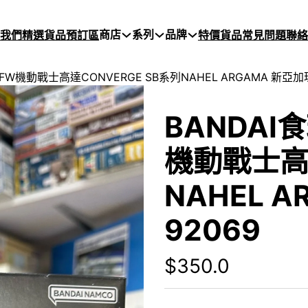
商店
系列
品牌
於我們
精選貨品
預訂區
特價貨品
常見問題
聯絡
] FW機動戰士高達CONVERGE SB系列NAHEL ARGAMA 新亞加瑪
BANDAI食
機動戰士高達
NAHEL 
92069
$
350.0