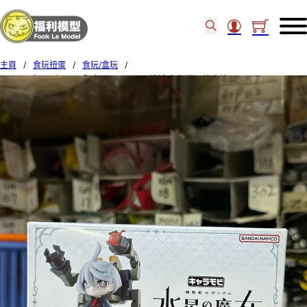
主頁
/
食玩扭蛋
/
食玩/盒玩
/
BANDAI食玩 [魂SHOP限定] Chara Mobi機械 米奧琳涅 連布蘭 91327