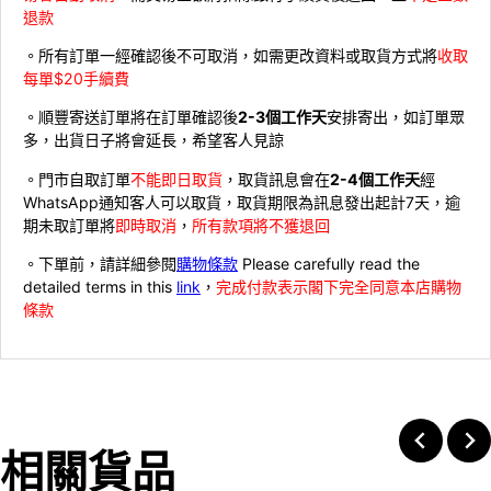
退款
。所有訂單一經確認後不可取消，如需更改資料或取貨方式將
收取
每單$20手續費
。順豐寄送訂單將在訂單確認後
2-3個工作天
安排寄出，如訂單眾
多，出貨日子將會延長，希望客人見諒
。門市自取訂單
不能即日取貨
，取貨訊息會在
2-4個工作天
經
WhatsApp通知客人可以取貨，取貨期限為訊息發出起計7天，逾
期未取訂單將
即時取消
，
所有款項將不獲退回
。下單前，請詳細參閱
購物條款
Please carefully read the
detailed terms in this
link
，
完成付款表示閣下完全同意本店購物
條款
相關貨品