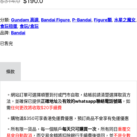
Original price was: $314.0.
Current price is: $190.0.
$
314.0
$
190.0
分類:
Gundam 高達
,
Bandai Figure
,
P-Bandai
,
Figure類
,
水星之魔女
,
食玩扭蛋
,
食玩/盒玩
品牌:
Bandai
已售完
條款
。網站訂單可選擇順豐到付或門市自取，結帳前請清楚選擇取貨方
法，並確保已提供
正確地址
及
有效的whatsapp聯絡電話號碼
，如
需
任何更改將收取$20手續費
。購物滿$350可享香港免運費優惠，預訂商品不會享有免運優惠
。所有限一貨品，每一個賬戶
每天只可購買一次
，所有同日
重覆交
易會自動取消
，而交易金額將扣除銀行手續費後退回，並
不是全數