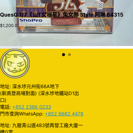
QuesQ 1/7《山T女福星》兔女郎 Style 阿琳 84315
$
1,200.0
加入購物車
地址: 深水埗元州街66A地下
(新高登商場對面) (深水埗地鐵站D1出
口)
電話:
+852 2386 0233
門市查詢WhatsApp:
+852 6682 4478
地址: 九龍青山道483號再發工廠大廈一
樓G室