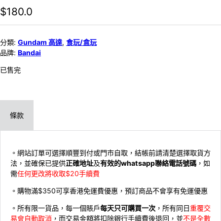
$
180.0
分類:
Gundam 高達
,
食玩/盒玩
品牌:
Bandai
已售完
條款
。網站訂單可選擇順豐到付或門市自取，結帳前請清楚選擇取貨方
法，並確保已提供
正確地址
及
有效的whatsapp聯絡電話號碼
，如
需
任何更改將收取$20手續費
。購物滿$350可享香港免運費優惠，預訂商品不會享有免運優惠
。所有限一貨品，每一個賬戶
每天只可購買一次
，所有同日
重覆交
易會自動取消
，而交易金額將扣除銀行手續費後退回，並
不是全數