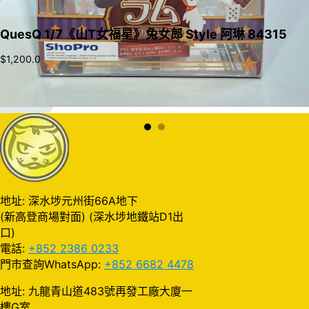
QuesQ 1/7《山T女福星》兔女郎 Style 阿琳 84315
$
1,200.0
加入購物車
地址: 深水埗元州街66A地下
(新高登商場對面) (深水埗地鐵站D1出
口)
電話:
+852 2386 0233
門市查詢WhatsApp:
+852 6682 4478
地址: 九龍青山道483號再發工廠大廈一
樓G室