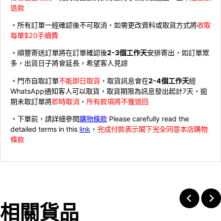
退款
。所有訂單一經確認後不可取消，如需更改資料或取貨方式將
收取
每單$20手續費
。順豐寄送訂單將在訂單確認後
2-3個工作天
安排寄出，如訂單眾
多，出貨日子將會延長，希望客人見諒
。門市自取訂單
不能即日取貨
，取貨訊息會在
2-4個工作天
經
WhatsApp通知客人可以取貨，取貨期限為訊息發出起計7天，逾
期未取訂單將
即時取消
，
所有款項將不獲退回
。下單前，請詳細參閱
購物條款
Please carefully read the
detailed terms in this
link
，
完成付款表示閣下完全同意本店購物
條款
相關貨品