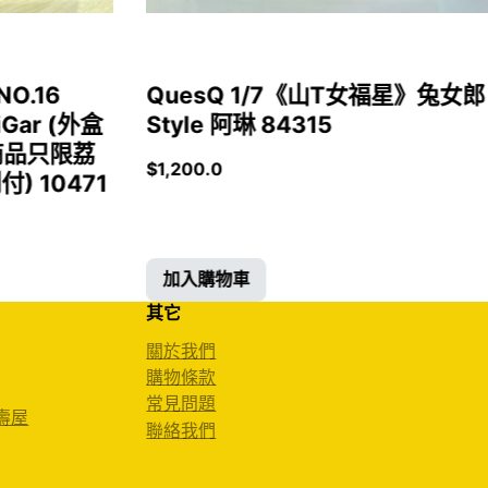
NO.16
QuesQ 1/7《山T女福星》兔女郎
iGar (外盒
Style 阿琳 84315
商品只限荔
$
1,200.0
 10471
加入購物車
其它
關於我們
購物條款
常見問題
 壽屋
聯絡我們