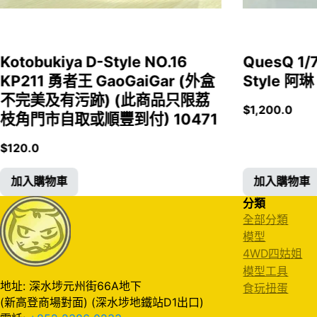
Kotobukiya D-Style NO.16
QuesQ 
KP211 勇者王 GaoGaiGar (外盒
Style 阿琳
不完美及有污跡) (此商品只限荔
$
1,200.0
枝角門市自取或順豐到付) 10471
$
120.0
加入購物車
加入購物車
分類
全部分類
模型
4WD四姑姐
模型工具
地址: 深水埗元州街66A地下
食玩扭蛋
(新高登商場對面) (深水埗地鐵站D1出口)