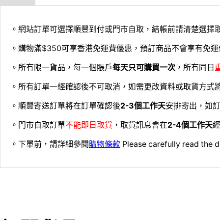
。網站訂單可選擇順豐到付或門市自取，結帳前請清楚選擇
。購物滿$350可享香港免運費優惠，預訂商品不會享有免運
。所有限一貨品，每一個賬戶
每天只可購買一次
，所有同日
。所有訂單一經確認後不可取消，如需更改資料或取貨方式
。順豐寄送訂單將在訂單確認後
2-3個工作天
安排寄出，如
。門市自取訂單
不能即日取貨
，取貨訊息會在
2-4個工作天
經
。下單前，請詳細參閱
購物條款
Please carefully read the d