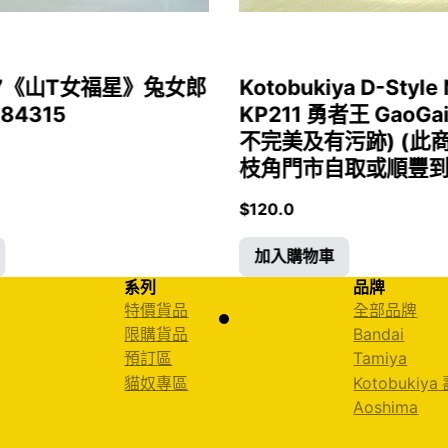
1/7《山T女福星》兔女郎
Kotobukiya D-Style 
 84315
KP211 勇者王 GaoGa
不完美及有污跡) (此
枝角門市自取或順豐到付)
$
120.0
加入購物車
系列
品牌
特價貨品
全部品牌
限購貨品
Bandai
預訂區
Tamiya
貓奴專區
Kotobukiya
Aoshima