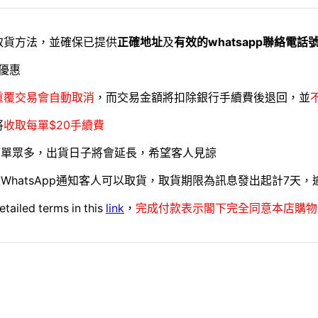
取貨方法，並確保已提供
正確地址
及
有效的whatsapp聯絡電話
優惠
重覆交易會自動取消
，而交易金額將扣除銀行手續費後退回，並
將
收取每單$20手續費
訂單眾多，出貨日子將會延長，希望客人見諒
WhatsApp通知客人可以取貨，取貨期限為訊息發出起計7天
etailed terms in this
link
，
完成付款表示閣下完全同意本店購物