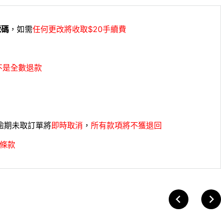
號碼
，如需
任何更改將收取$20手續費
不是全數退款
，逾期未取訂單將
即時取消
，
所有款項將不獲退回
條款