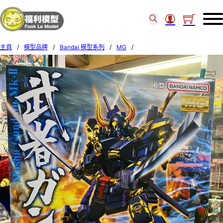
主頁
/
模型品牌
/
Bandai 模型系列
/
MG
/
BANDAI模型 MG 1/100 武者頑駄無MK II 67231