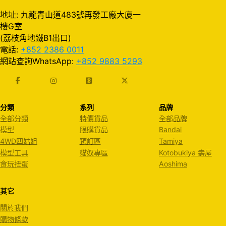
地址: 九龍青山道483號再發工廠大廈一
樓G室
(荔枝角地鐵B1出口)
電話:
+852 2386 0011
網站查詢WhatsApp:
+852 9883 5293
分類
系列
品牌
全部分類
特價貨品
全部品牌
模型
限購貨品
Bandai
4WD四姑姐
預訂區
Tamiya
模型工具
貓奴專區
Kotobukiya 壽屋
食玩扭蛋
Aoshima
其它
關於我們
購物條款