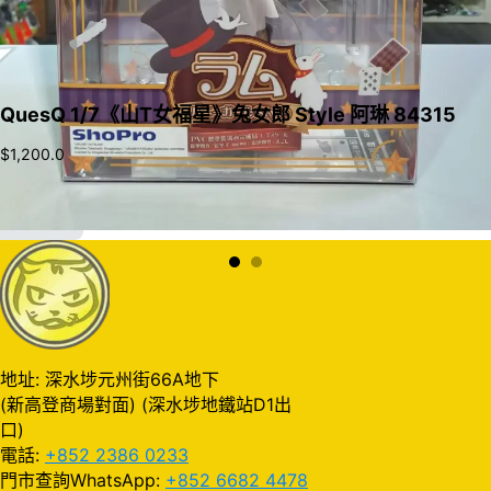
QuesQ 1/7《山T女福星》兔女郎 Style 阿琳 84315
$
1,200.0
加入購物車
地址: 深水埗元州街66A地下
(新高登商場對面) (深水埗地鐵站D1出
口)
電話:
+852 2386 0233
門市查詢WhatsApp:
+852 6682 4478