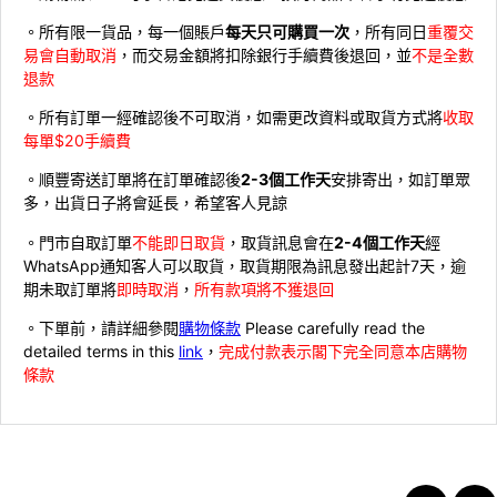
。所有限一貨品，每一個賬戶
每天只可購買一次
，所有同日
重覆交
易會自動取消
，而交易金額將扣除銀行手續費後退回，並
不是全數
退款
。所有訂單一經確認後不可取消，如需更改資料或取貨方式將
收取
每單$20手續費
。順豐寄送訂單將在訂單確認後
2-3個工作天
安排寄出，如訂單眾
多，出貨日子將會延長，希望客人見諒
。門市自取訂單
不能即日取貨
，取貨訊息會在
2-4個工作天
經
WhatsApp通知客人可以取貨，取貨期限為訊息發出起計7天，逾
期未取訂單將
即時取消
，
所有款項將不獲退回
。下單前，請詳細參閱
購物條款
Please carefully read the
detailed terms in this
link
，
完成付款表示閣下完全同意本店購物
條款