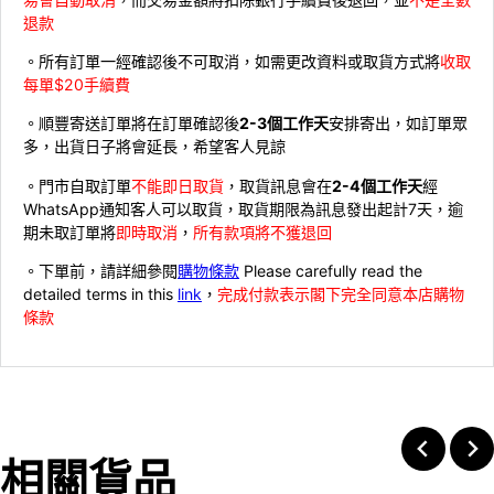
退款
。所有訂單一經確認後不可取消，如需更改資料或取貨方式將
收取
每單$20手續費
。順豐寄送訂單將在訂單確認後
2-3個工作天
安排寄出，如訂單眾
多，出貨日子將會延長，希望客人見諒
。門市自取訂單
不能即日取貨
，取貨訊息會在
2-4個工作天
經
WhatsApp通知客人可以取貨，取貨期限為訊息發出起計7天，逾
期未取訂單將
即時取消
，
所有款項將不獲退回
。下單前，請詳細參閱
購物條款
Please carefully read the
detailed terms in this
link
，
完成付款表示閣下完全同意本店購物
條款
相關貨品