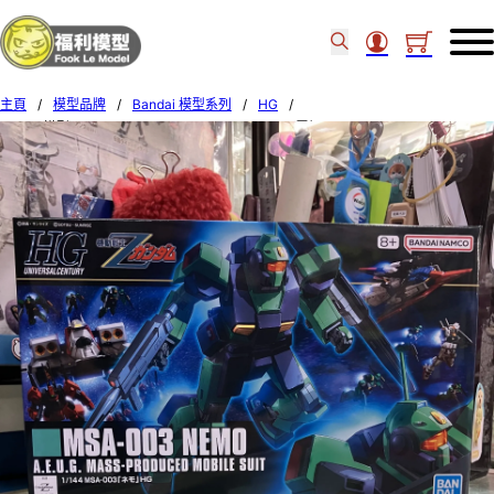
主頁
/
模型品牌
/
Bandai 模型系列
/
HG
/
Bandai模型 HGUC #150 1/144 MSA-003 Nemo 雷姆 56834