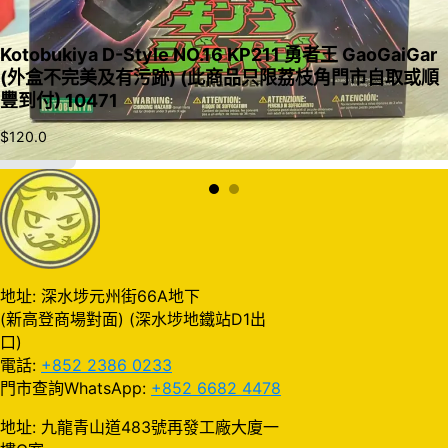
Kotobukiya D-Style NO.16 KP211 勇者王 GaoGaiGar
(外盒不完美及有污跡) (此商品只限荔枝角門市自取或順
豐到付) 10471
$
120.0
加入購物車
地址: 深水埗元州街66A地下
(新高登商場對面) (深水埗地鐵站D1出
口)
電話:
+852 2386 0233
門市查詢WhatsApp:
+852 6682 4478
地址: 九龍青山道483號再發工廠大廈一