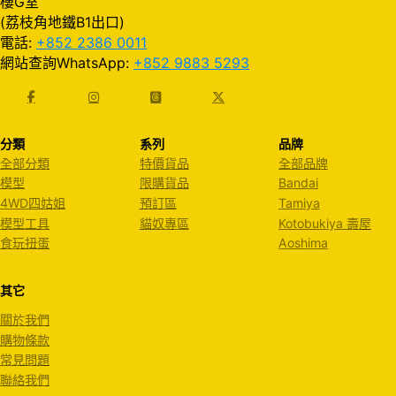
樓G室
(荔枝角地鐵B1出口)
電話:
+852 2386 0011
網站查詢WhatsApp:
+852 9883 5293
分類
系列
品牌
全部分類
特價貨品
全部品牌
模型
限購貨品
Bandai
4WD四姑姐
預訂區
Tamiya
模型工具
貓奴專區
Kotobukiya 壽屋
食玩扭蛋
Aoshima
其它
關於我們
購物條款
常見問題
聯絡我們