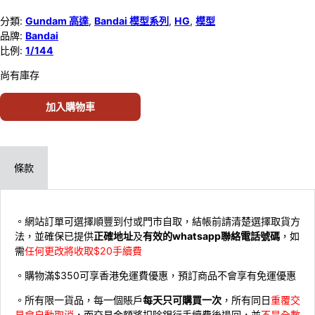
分類:
Gundam 高達
,
Bandai 模型系列
,
HG
,
模型
品牌:
Bandai
比例:
1/144
尚有庫存
加入購物車
條款
。網站訂單可選擇順豐到付或門市自取，結帳前請清楚選擇取貨方
法，並確保已提供
正確地址
及
有效的whatsapp聯絡電話號碼
，如
需
任何更改將收取$20手續費
。購物滿$350可享香港免運費優惠，預訂商品不會享有免運優惠
。所有限一貨品，每一個賬戶
每天只可購買一次
，所有同日
重覆交
易會自動取消
，而交易金額將扣除銀行手續費後退回，並
不是全數