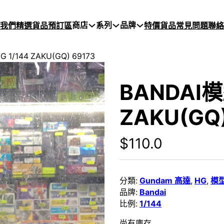
商店
系列
品牌
於我們
精選貨品
預訂區
特價貨品
常見問題
聯絡
 1/144 ZAKU(GQ) 69173
BANDAI模
ZAKU(GQ)
$
110.0
分類:
Gundam 高達
,
HG
,
模
品牌:
Bandai
比例:
1/144
尚有庫存