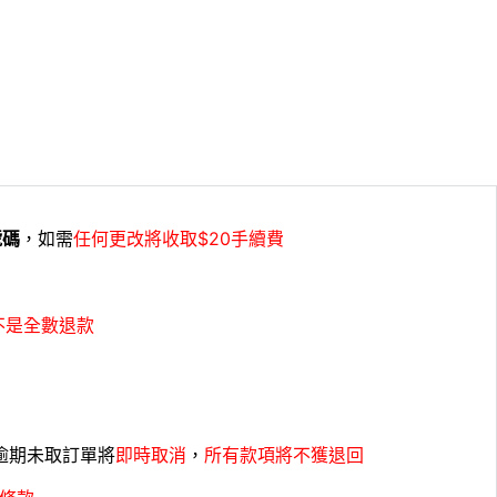
號碼
，如需
任何更改將收取$20手續費
不是全數退款
，逾期未取訂單將
即時取消
，
所有款項將不獲退回