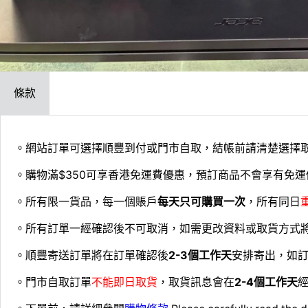
條款
。網站訂單可選擇順豐到付或門市自取，結帳前請清楚選擇
。購物滿$350可享香港免運費優惠，預訂商品不會享有免運
。所有限一貨品，每一個賬戶
每天只可購買一次
，所有同日
。所有訂單一經確認後不可取消，如需更改資料或取貨方式
。順豐寄送訂單將在訂單確認後
2-3個工作天
安排寄出，如
。門市自取訂單
不能即日取貨
，取貨訊息會在
2-4個工作天
經