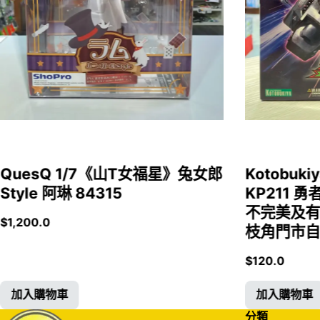
QuesQ 1/7《山T女福星》兔女郎
Kotobukiy
Style 阿琳 84315
KP211 勇
不完美及有
$
1,200.0
枝角門市自取
$
120.0
加入購物車
加入購物車
分類