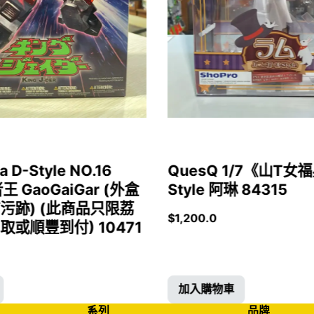
a D-Style NO.16
QuesQ 1/7《山T
者王 GaoGaiGar (外盒
Style 阿琳 84315
污跡) (此商品只限荔
$
1,200.0
或順豐到付) 10471
加入購物車
系列
品牌