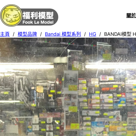
關
主頁
/
模型品牌
/
Bandai 模型系列
/
HG
/
BANDAI模型 HG