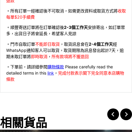
退款
。所有訂單一經確認後不可取消，如需更改資料或取貨方式將
收取
每單$20手續費
。順豐寄送訂單將在訂單確認後
2-3個工作天
安排寄出，如訂單眾
多，出貨日子將會延長，希望客人見諒
。門市自取訂單
不能即日取貨
，取貨訊息會在
2-4個工作天
經
WhatsApp通知客人可以取貨，取貨期限為訊息發出起計7天，逾
期未取訂單將
即時取消
，
所有款項將不獲退回
。下單前，請詳細參閱
購物條款
Please carefully read the
detailed terms in this
link
，
完成付款表示閣下完全同意本店購物
條款
相關貨品