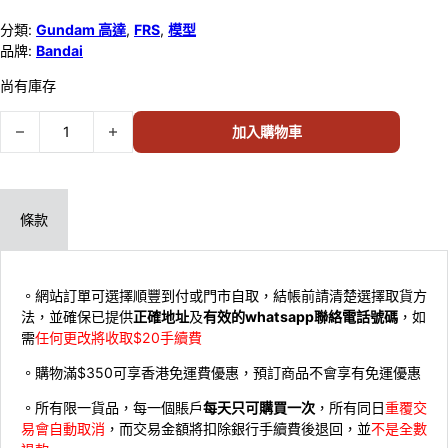
分類:
Gundam 高達
,
FRS
,
模型
品牌:
Bandai
尚有庫存
BANDAI模型 FRS [GQUUUUUUX] NYAAN 68690 數量
加入購物車
條款
。網站訂單可選擇順豐到付或門市自取，結帳前請清楚選擇取貨方
法，並確保已提供
正確地址
及
有效的whatsapp聯絡電話號碼
，如
需
任何更改將收取$20手續費
。購物滿$350可享香港免運費優惠，預訂商品不會享有免運優惠
。所有限一貨品，每一個賬戶
每天只可購買一次
，所有同日
重覆交
易會自動取消
，而交易金額將扣除銀行手續費後退回，並
不是全數