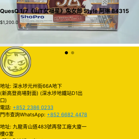
QuesQ 1/7《山T女福星》兔女郎 Style 阿琳 84315
$
1,200.0
加入購物車
地址: 深水埗元州街66A地下
(新高登商場對面) (深水埗地鐵站D1出
口)
電話:
+852 2386 0233
門市查詢WhatsApp:
+852 6682 4478
地址: 九龍青山道483號再發工廠大廈一
樓G室