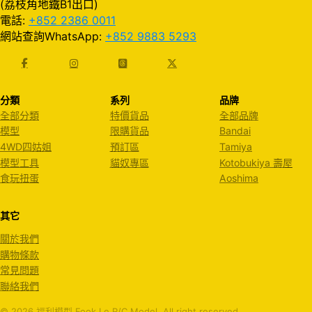
(荔枝角地鐵B1出口)
電話:
+852 2386 0011
網站查詢WhatsApp:
+852 9883 5293
分類
系列
品牌
全部分類
特價貨品
全部品牌
模型
限購貨品
Bandai
4WD四姑姐
預訂區
Tamiya
模型工具
貓奴專區
Kotobukiya 壽屋
食玩扭蛋
Aoshima
其它
關於我們
購物條款
常見問題
聯絡我們
© 2026 福利模型 Fook Le R/C Model. All right reserved.