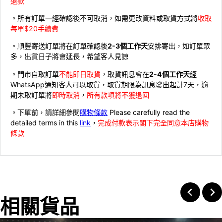
退款
。所有訂單一經確認後不可取消，如需更改資料或取貨方式將
收取
每單$20手續費
。順豐寄送訂單將在訂單確認後
2-3個工作天
安排寄出，如訂單眾
多，出貨日子將會延長，希望客人見諒
。門市自取訂單
不能即日取貨
，取貨訊息會在
2-4個工作天
經
WhatsApp通知客人可以取貨，取貨期限為訊息發出起計7天，逾
期未取訂單將
即時取消
，
所有款項將不獲退回
。下單前，請詳細參閱
購物條款
Please carefully read the
detailed terms in this
link
，
完成付款表示閣下完全同意本店購物
條款
相關貨品