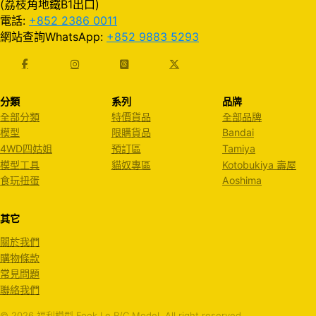
(荔枝角地鐵B1出口)
電話:
+852 2386 0011
網站查詢WhatsApp:
+852 9883 5293
分類
系列
品牌
全部分類
特價貨品
全部品牌
模型
限購貨品
Bandai
4WD四姑姐
預訂區
Tamiya
模型工具
貓奴專區
Kotobukiya 壽屋
食玩扭蛋
Aoshima
其它
關於我們
購物條款
常見問題
聯絡我們
© 2026 福利模型 Fook Le R/C Model. All right reserved.