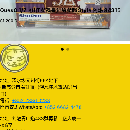
QuesQ 1/7《山T女福星》兔女郎 Style 阿琳 84315
$
1,200.0
加入購物車
地址: 深水埗元州街66A地下
(新高登商場對面) (深水埗地鐵站D1出
口)
電話:
+852 2386 0233
門市查詢WhatsApp:
+852 6682 4478
地址: 九龍青山道483號再發工廠大廈一
樓G室