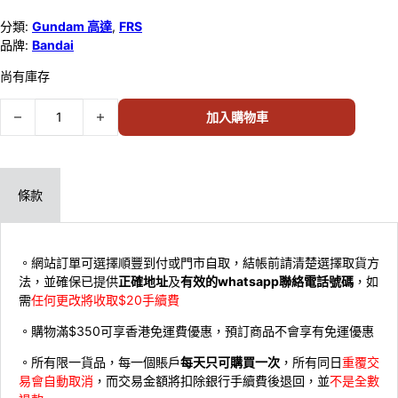
分類:
Gundam 高達
,
FRS
品牌:
Bandai
尚有庫存
BANDAI模型 FRS GQUUUUUUX 天手讓葉 (瑪秋) 68567 數量
加入購物車
條款
。網站訂單可選擇順豐到付或門市自取，結帳前請清楚選擇取貨方
法，並確保已提供
正確地址
及
有效的whatsapp聯絡電話號碼
，如
需
任何更改將收取$20手續費
。購物滿$350可享香港免運費優惠，預訂商品不會享有免運優惠
。所有限一貨品，每一個賬戶
每天只可購買一次
，所有同日
重覆交
易會自動取消
，而交易金額將扣除銀行手續費後退回，並
不是全數