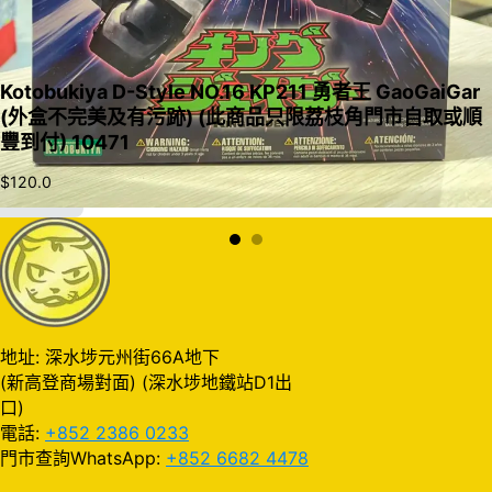
Kotobukiya D-Style NO.16 KP211 勇者王 GaoGaiGar
(外盒不完美及有污跡) (此商品只限荔枝角門市自取或順
豐到付) 10471
$
120.0
加入購物車
地址: 深水埗元州街66A地下
(新高登商場對面) (深水埗地鐵站D1出
口)
電話:
+852 2386 0233
門市查詢WhatsApp:
+852 6682 4478