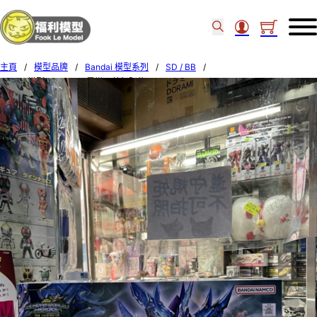
主頁
/
模型品牌
/
Bandai 模型系列
/
SD / BB
/
Bandai模型 #31 SDW 異變正義無限龍 64264