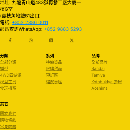
地址: 九龍青山道483號再發工廠大廈一
樓G室
(荔枝角地鐵B1出口)
電話:
+852 2386 0011
網站查詢WhatsApp:
+852 9883 5293
分類
系列
品牌
全部分類
特價貨品
全部品牌
模型
限購貨品
Bandai
4WD四姑姐
預訂區
Tamiya
模型工具
貓奴專區
Kotobukiya 壽屋
食玩扭蛋
Aoshima
其它
關於我們
購物條款
常見問題