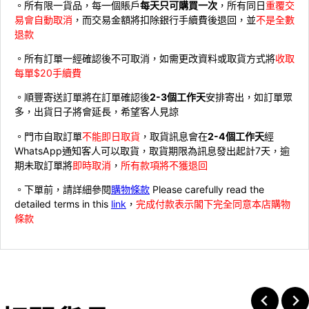
。所有限一貨品，每一個賬戶
每天只可購買一次
，所有同日
重覆交
易會自動取消
，而交易金額將扣除銀行手續費後退回，並
不是全數
退款
。所有訂單一經確認後不可取消，如需更改資料或取貨方式將
收取
每單$20手續費
。順豐寄送訂單將在訂單確認後
2-3個工作天
安排寄出，如訂單眾
多，出貨日子將會延長，希望客人見諒
。門市自取訂單
不能即日取貨
，取貨訊息會在
2-4個工作天
經
WhatsApp通知客人可以取貨，取貨期限為訊息發出起計7天，逾
期未取訂單將
即時取消
，
所有款項將不獲退回
。下單前，請詳細參閱
購物條款
Please carefully read the
detailed terms in this
link
，
完成付款表示閣下完全同意本店購物
條款