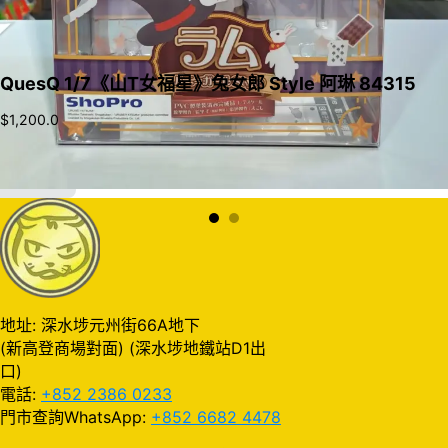
QuesQ 1/7《山T女福星》兔女郎 Style 阿琳 84315
$
1,200.0
加入購物車
地址: 深水埗元州街66A地下
(新高登商場對面) (深水埗地鐵站D1出
口)
電話:
+852 2386 0233
門市查詢WhatsApp:
+852 6682 4478