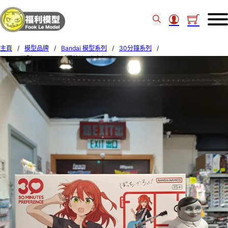
主頁
/
模型品牌
/
Bandai 模型系列
/
30分鐘系列
/
Bandai模型 30MPM [孤獨搖滾] 喜多郁代 68875