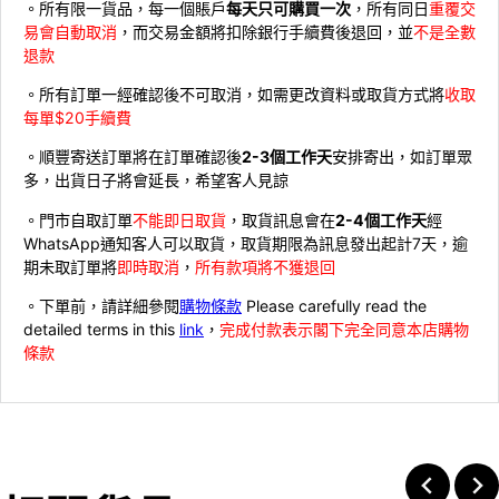
。所有限一貨品，每一個賬戶
每天只可購買一次
，所有同日
重覆交
易會自動取消
，而交易金額將扣除銀行手續費後退回，並
不是全數
退款
。所有訂單一經確認後不可取消，如需更改資料或取貨方式將
收取
每單$20手續費
。順豐寄送訂單將在訂單確認後
2-3個工作天
安排寄出，如訂單眾
多，出貨日子將會延長，希望客人見諒
。門市自取訂單
不能即日取貨
，取貨訊息會在
2-4個工作天
經
WhatsApp通知客人可以取貨，取貨期限為訊息發出起計7天，逾
期未取訂單將
即時取消
，
所有款項將不獲退回
。下單前，請詳細參閱
購物條款
Please carefully read the
detailed terms in this
link
，
完成付款表示閣下完全同意本店購物
條款