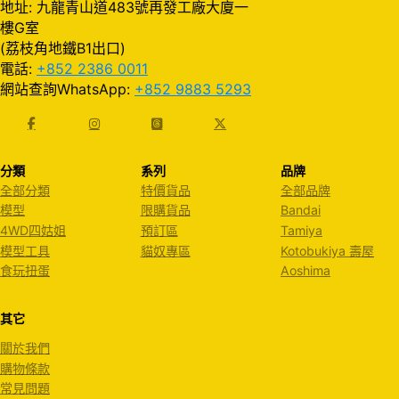
地址: 九龍青山道483號再發工廠大廈一
樓G室
(荔枝角地鐵B1出口)
電話:
+852 2386 0011
網站查詢WhatsApp:
+852 9883 5293
分類
系列
品牌
全部分類
特價貨品
全部品牌
模型
限購貨品
Bandai
4WD四姑姐
預訂區
Tamiya
模型工具
貓奴專區
Kotobukiya 壽屋
食玩扭蛋
Aoshima
其它
關於我們
購物條款
常見問題