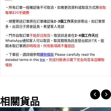
。所有訂單一經確認後不可取消，如需更改資料或取貨方式將
收取
每單$20手續費
。順豐寄送訂單將在訂單確認後
2-3個工作天
安排寄出，如訂單眾
多，出貨日子將會延長，希望客人見諒
。門市自取訂單
不能即日取貨
，取貨訊息會在
2-4個工作天
經
WhatsApp通知客人可以取貨，取貨期限為訊息發出起計7天，逾
期未取訂單將
即時取消
，
所有款項將不獲退回
。下單前，請詳細參閱
購物條款
Please carefully read the
detailed terms in this
link
，
完成付款表示閣下完全同意本店購物
條款
相關貨品