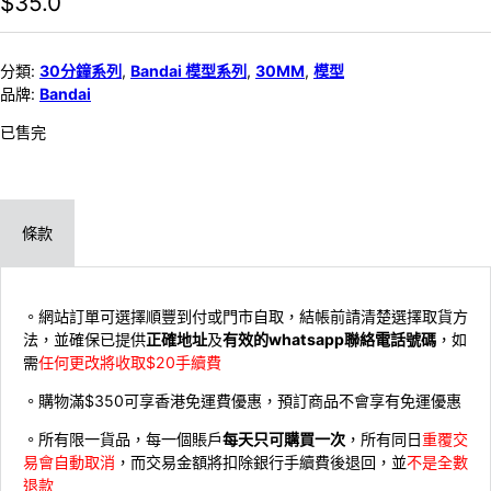
$
35.0
分類:
30分鐘系列
,
Bandai 模型系列
,
30MM
,
模型
品牌:
Bandai
已售完
條款
。網站訂單可選擇順豐到付或門市自取，結帳前請清楚選擇取貨方
法，並確保已提供
正確地址
及
有效的whatsapp聯絡電話號碼
，如
需
任何更改將收取$20手續費
。購物滿$350可享香港免運費優惠，預訂商品不會享有免運優惠
。所有限一貨品，每一個賬戶
每天只可購買一次
，所有同日
重覆交
易會自動取消
，而交易金額將扣除銀行手續費後退回，並
不是全數
退款