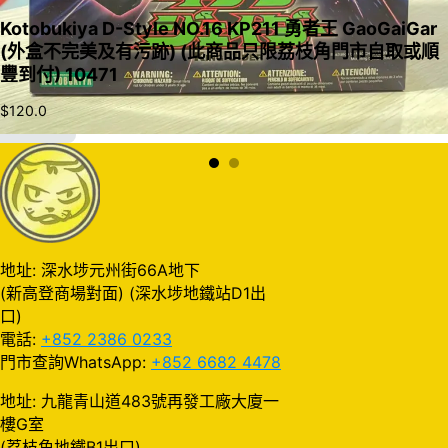
Kotobukiya D-Style NO.16 KP211 勇者王 GaoGaiGar
(外盒不完美及有污跡) (此商品只限荔枝角門市自取或順
豐到付) 10471
$
120.0
加入購物車
地址: 深水埗元州街66A地下
(新高登商場對面) (深水埗地鐵站D1出
口)
電話:
+852 2386 0233
門市查詢WhatsApp:
+852 6682 4478
地址: 九龍青山道483號再發工廠大廈一
樓G室
(荔枝角地鐵B1出口)